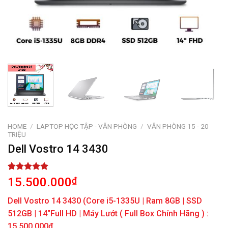
HOME
/
LAPTOP HỌC TẬP - VĂN PHÒNG
/
VĂN PHÒNG 15 - 20
TRIỆU
Dell Vostro 14 3430
Rated
1
5.00
15.500.000
₫
out of 5
based on
Dell Vostro 14 3430 (Core i5-1335U | Ram 8GB | SSD
customer
rating
512GB |
14″
Full HD | Máy Lướt ( Full Box Chính Hãng ) :
15.500.000đ