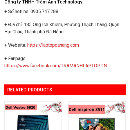
Công ty TNHH Trâm Anh Technology
+ Số hotline: 0935.747.288
+ Địa chỉ: 185 Ông Ích Khiêm, Phường Thạch Thang, Quận
Hải Châu, Thành phố Đà Nẵng
+ Website:
https://laptopdanang.com
+ Fanpage:
https://www.facebook.com/TRAMANHLAPTOPDN
RELATED PRODUCTS
Add to
Add to
Wishlist
Wishlist