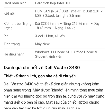
Card màn hinh
Card tích hợp Intel UHD
HDMILAN (RJ45)USB Type-C1 x USB 2.01 x
Kết nối
USB 3.2Jack tai nghe 3.5 mm
Kích thước, Trọng
Dài 323.67 mm – Rộng 219.76 mm – Dày
lượng
18.48 mm – Nặng 1.44 kg
Pin
3-cell Li-ion, 41 Wh
Tình trạng
Máy New
Windows 11 Home SL + Office Home &
Hệ điều hành
Student vĩnh viễn
Đánh giá chi tiết về Dell Vostro 3430
Thiết kế thanh lịch, gọn nhẹ dễ di chuyển
Dell Vostro 3430
với thiết kế đơn giản nhưng không kém
phần sang trọng. Máy được “khoác” lên mình tông màu xám
hiện đại với những góc bo tròn tinh tế, cùng với vỏ máy cứng
mang đến độ bền bỉ cao. Mặt sau của chiếc laptop chống
bám vân tay cực kỳ tốt, giúp giữ máy sạch sẽ.