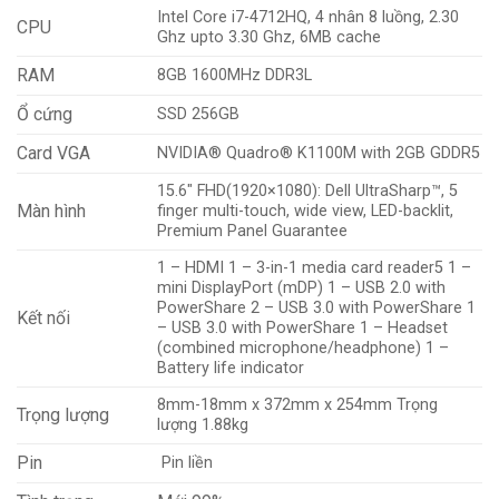
Intel Core i7-4712HQ, 4 nhân 8 luồng, 2.30
CPU
Ghz upto 3.30 Ghz, 6MB cache
RAM
8GB 1600MHz DDR3L
Ổ cứng
SSD 256GB
Card VGA
NVIDIA® Quadro® K1100M with 2GB GDDR5
15.6″ FHD(1920×1080): Dell UltraSharp™, 5
Màn hình
finger multi-touch, wide view, LED-backlit,
Premium Panel Guarantee
1 – HDMI 1 – 3-in-1 media card reader5 1 –
mini DisplayPort (mDP) 1 – USB 2.0 with
PowerShare 2 – USB 3.0 with PowerShare 1
Kết nối
– USB 3.0 with PowerShare 1 – Headset
(combined microphone/headphone) 1 –
Battery life indicator
8mm-18mm x 372mm x 254mm Trọng
Trọng lượng
lượng 1.88kg
Pin
Pin liền