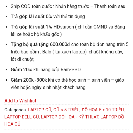
Ship COD toàn quốc : Nhận hàng trước – Thanh toán sau.
Trả góp lãi suất 0%
với thẻ tín dụng
Trả góp lãi suất 1%
HDsaison ( chỉ cần CMND và Bắng
lái xe hoặc hộ khẩu gốc )
Tặng bộ quà tặng 600.000đ
cho toàn bộ đơn hàng trên 5
triệu bao gồm . Balo ( túi xách laptop), chuột không dây,
lót di chuột,
Giảm 20%
khi nâng cấp Ram-SSD
Giảm 200k -300k
khi có thẻ học sinh – sinh viên – giáo
viên hoặc ngày sinh nhật khách hàng
Add to Wishlist
Categories:
LAPTOP CŨ
,
CŨ < 5 TRIỆU
,
ĐỒ HỌA 5 > 10 TRIỆU
,
LAPTOP DELL CŨ
,
LAPTOP ĐỒ HỌA - KỸ THUẬT
,
LAPTOP ĐỒ
HỌA CŨ