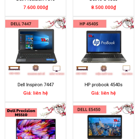
7.600.000
₫
8.500.000
₫
Add to
Add to
Wishlist
Wishlist
Dell Inspiron 7447
HP probook 4540s
Giá: liên hệ
Giá: liên hệ
Add to
Add to
Wishlist
Wishlist