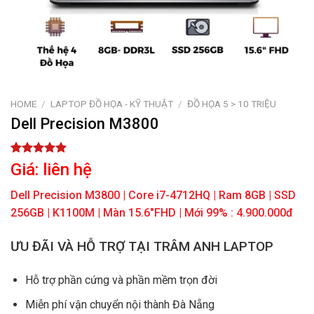
HOME
/
LAPTOP ĐỒ HỌA - KỸ THUẬT
/
ĐỒ HỌA 5 > 10 TRIỆU
Dell Precision M3800
Rated
1
5.00
Giá: liên hệ
out of 5
based on
Dell Precision M3800 | Core i7-4712HQ | Ram 8GB | SSD
customer
rating
256GB | K1100M | Màn 15.6″FHD | Mới 99% : 4.900.000đ
ƯU ĐÃI VÀ HỖ TRỢ TẠI TRÂM ANH LAPTOP
Hỗ trợ phần cứng và phần mềm trọn đời
Miễn phí vận chuyển nội thành Đà Nẵng