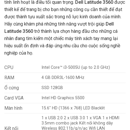
tính linh hoạt là điều tối quan trọng.
Dell Latitude 3560
được
thiết kế để trang bị cho bạn những công cụ cần thiết để đạt
được thành tựu xuất sắc trong nỗ lực kinh doanh của mình.
Hãy cùng khám phá những tính năng vượt trội giúp
Dell
Latitude 3560
trở thành lựa chọn hàng đầu cho những cá
nhân đang tìm kiếm một chiếc máy tính xách tay mang lại
hiệu suất ổn định và đáp ứng nhu cầu cho cuộc sống nghề
nghiệp của họ.
CPU
Intel Core™ i3-5005U (up to 2.0 GHz)
RAM
4 GB DDR3L-1600 MHz
Ổ cứng
SSD 128GB
Card VGA
Intel HD Graphics 5500
Màn hình
15.6″ HD (1366 x 768) LED Blacklit
1 x USB 2.0 2 x USB 3.0 1 x VGA 1 x HDMI
3.5mm combo jack Kết nối không dây
Kết nối
Wireless 802.11b/g/n/ac Wifi LAN