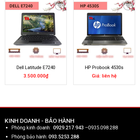
Add to
Add to
Wishlist
Wishlist
Dell Latitude E7240
HP Probook 4530s
3.500.000
₫
Giá: liên hệ
KINH DOANH - BẢO HÀNH
Phòng kinh doanh:
0929.217.943
–
0935.098.288
Phòng bảo hành:
093.5253.288