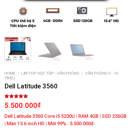
HOME
/
LAPTOP HỌC TẬP - VĂN PHÒNG
/
VĂN PHÒNG 5 - 10
TRIỆU
Dell Latitude 3560
Rated
1
5.00
5.500.000
₫
out of 5
based on
Dell Latitude 3560 Core i5 5200U | RAM 4GB | SSD 256GB
customer
rating
| Màn 15.6 inch HD | Mới 99% : 5.500.000đ