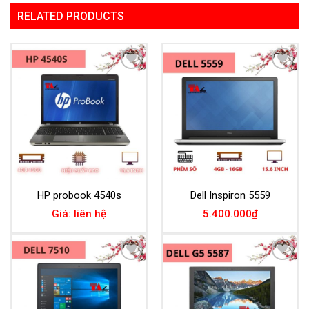
RELATED PRODUCTS
Add to
Add to
Wishlist
Wishlist
HP probook 4540s
Dell Inspiron 5559
Giá: liên hệ
5.400.000
₫
Add to
Add to
Wishlist
Wishlist