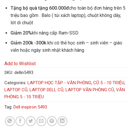
Tặng bộ quà tặng 600.000đ
cho toàn bộ đơn hàng trên 5
triệu bao gồm . Balo ( túi xách laptop), chuột không dây,
lót di chuột
Giảm 20%
khi nâng cấp Ram-SSD
Giảm 200k -300k
khi có thẻ học sinh – sinh viên – giáo
viên hoặc ngày sinh nhật khách hàng
Add to Wishlist
SKU:
dellin5493
Categories:
LAPTOP HỌC TẬP - VĂN PHÒNG
,
CŨ 5 - 10 TRIỆU
,
LAPTOP CŨ
,
LAPTOP DELL CŨ
,
LAPTOP VĂN PHÒNG CŨ
,
VĂN
PHÒNG 5 - 10 TRIỆU
Tag:
Dell inspiron 5493