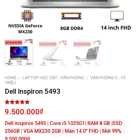
HOME
/
LAPTOP HỌC TẬP - VĂN PHÒNG
/
VĂN PHÒNG 5 - 10
TRIỆU
Dell Inspiron 5493
Rated
1
5.00
9.500.000
₫
out of 5
based on
Dell inspiron 5493 | Core i5 1035G1| RAM 8 GB |SSD
customer
rating
256GB | VGA MX230 2GB | Màn 14.0″ FHD | Mới 99% :
9.500.000đ