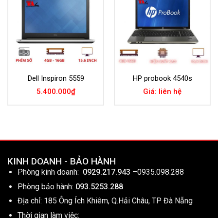
Wishlist
Wishlist
Dell Inspiron 5559
HP probook 4540s
5.400.000
₫
Giá: liên hệ
KINH DOANH - BẢO HÀNH
Phòng kinh doanh:
0929.217.943
–
0935.098.288
Phòng bảo hành:
093.5253.288
Địa chỉ: 185 Ông Ích Khiêm, Q.Hải Châu, TP Đà Nẵng
Thời gian làm việc: