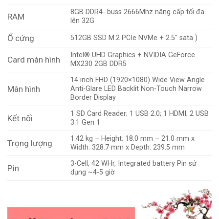
8GB DDR4- buss 2666Mhz nâng cấp tối đa
RAM
lên 32G
Ổ cứng
512GB SSD M.2 PCIe NVMe + 2.5″ sata )
Intel® UHD Graphics + NVIDIA GeForce
Card màn hình
MX230 2GB DDR5
14 inch FHD (1920×1080) Wide View Angle
Màn hình
Anti-Glare LED Backlit Non-Touch Narrow
Border Display
1 SD Card Reader; 1 USB 2.0; 1 HDMI; 2 USB
Kết nối
3.1 Gen 1
1.42 kg – Height: 18.0 mm – 21.0 mm x
Trọng lượng
Width: 328.7 mm x Depth: 239.5 mm
3-Cell, 42 WHr, Integrated battery Pin sử
Pin
dụng ~4-5 giờ