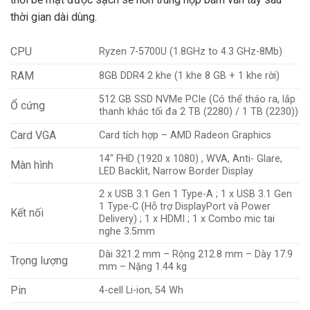
thời gian dài dùng.
CPU
Ryzen 7-5700U (1.8GHz to 4.3 GHz-8Mb)
RAM
8GB DDR4 2 khe (1 khe 8 GB + 1 khe rời)
512 GB SSD NVMe PCIe (Có thể tháo ra, lắp
Ổ cứng
thanh khác tối đa 2 TB (2280) / 1 TB (2230))
Card VGA
Card tích hợp – AMD Radeon Graphics
14″ FHD (1920 x 1080) , WVA, Anti- Glare,
Màn hình
LED Backlit, Narrow Border Display
2 x USB 3.1 Gen 1 Type-A ; 1 x USB 3.1 Gen
1 Type-C (Hỗ trợ DisplayPort và Power
Kết nối
Delivery) ; 1 x HDMI ; 1 x Combo mic tai
nghe 3.5mm
Dài 321.2 mm – Rộng 212.8 mm – Dày 17.9
Trọng lượng
mm – Nặng 1.44 kg
Pin
4-cell Li-ion, 54 Wh