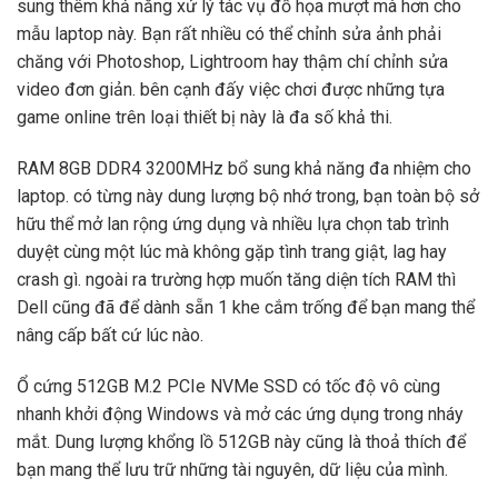
sung thêm khả năng xử lý tác vụ đồ họa mượt mà hơn cho
mẫu laptop này. Bạn rất nhiều có thể chỉnh sửa ảnh phải
chăng với Photoshop, Lightroom hay thậm chí chỉnh sửa
video đơn giản. bên cạnh đấy việc chơi được những tựa
game online trên loại thiết bị này là đa số khả thi.
RAM 8GB DDR4 3200MHz bổ sung khả năng đa nhiệm cho
laptop. có từng này dung lượng bộ nhớ trong, bạn toàn bộ sở
hữu thể mở lan rộng ứng dụng và nhiều lựa chọn tab trình
duyệt cùng một lúc mà không gặp tình trang giật, lag hay
crash gì. ngoài ra trường hợp muốn tăng diện tích RAM thì
Dell cũng đã để dành sẵn 1 khe cắm trống để bạn mang thể
nâng cấp bất cứ lúc nào.
Ổ cứng 512GB M.2 PCIe NVMe SSD có tốc độ vô cùng
nhanh khởi động Windows và mở các ứng dụng trong nháy
mắt. Dung lượng khổng lồ 512GB này cũng là thoả thích để
bạn mang thể lưu trữ những tài nguyên, dữ liệu của mình.