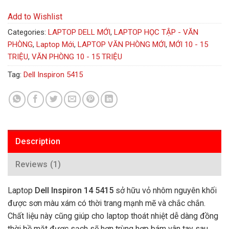
Add to Wishlist
Categories:
LAPTOP DELL MỚI
,
LAPTOP HỌC TẬP - VĂN
PHÒNG
,
Laptop Mới
,
LAPTOP VĂN PHÒNG MỚI
,
MỚI 10 - 15
TRIỆU
,
VĂN PHÒNG 10 - 15 TRIỆU
Tag:
Dell Inspiron 5415
Description
Reviews (1)
Laptop
Dell Inspiron 14 5415
sở hữu vỏ nhôm nguyên khối
được sơn màu xám có thời trang mạnh mẽ và chắc chắn.
Chất liệu này cũng giúp cho laptop thoát nhiệt dễ dàng đồng
thời bề mặt được sạch sẽ hơn trùng hợp bám vân tay sau