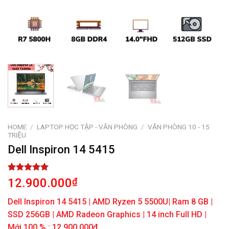
HOME
/
LAPTOP HỌC TẬP - VĂN PHÒNG
/
VĂN PHÒNG 10 - 15
TRIỆU
Dell Inspiron 14 5415
Rated
1
5.00
12.900.000
₫
out of 5
based on
Dell Inspiron 14 5415 | AMD Ryzen 5 5500U| Ram 8 GB |
customer
rating
SSD 256GB | AMD Radeon Graphics | 14 inch Full HD |
Mới 100 % : 12.900.000đ