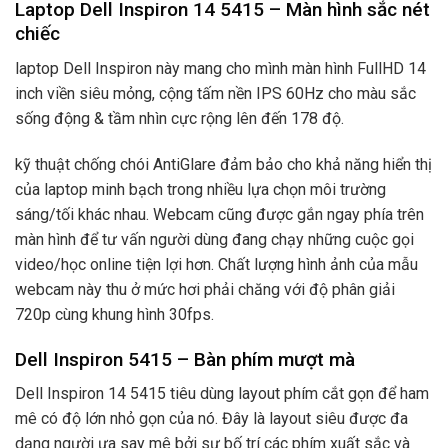
Laptop Dell Inspiron 14 5415 – Màn hình sắc nét
chiếc
laptop Dell Inspiron này mang cho mình màn hình FullHD 14
inch viền siêu mỏng, cộng tấm nền IPS 60Hz cho màu sắc
sống động & tầm nhìn cực rộng lên đến 178 độ.
kỹ thuật chống chói AntiGlare đảm bảo cho khả năng hiển thị
của laptop minh bạch trong nhiều lựa chọn môi trường
sáng/tối khác nhau. Webcam cũng được gắn ngay phía trên
màn hình để tư vấn người dùng đang chạy những cuộc gọi
video/học online tiện lợi hơn. Chất lượng hình ảnh của mẫu
webcam này thu ở mức hơi phải chăng với độ phân giải
720p cùng khung hình 30fps.
Dell Inspiron 5415 – Bàn phím mượt mà
Dell Inspiron 14 5415 tiêu dùng layout phím cắt gọn để ham
mê có độ lớn nhỏ gọn của nó. Đây là layout siêu được đa
dạng người ưa say mê bởi sự bố trí các phím xuất sắc và