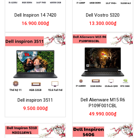
Dell Inspiron 14 7420
Dell Vostro 5320
16.900.000
₫
13.300.000
₫
Add to
Add to
Wishlist
Wishlist
Dell Alienware M15 R6
Dell inspiron 3511
P109F001CBL
9.500.000
₫
49.990.000
₫