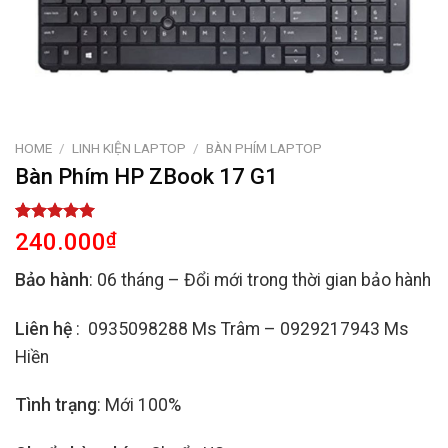
HOME
/
LINH KIỆN LAPTOP
/
BÀN PHÍM LAPTOP
Bàn Phím HP ZBook 17 G1
Rated
2
5.00
240.000
₫
out of 5
based on
Bảo hành
: 06 tháng – Đổi mới trong thời gian bảo hành
customer
ratings
Liên hệ
: 0935098288 Ms Trâm – 0929217943 Ms
Hiền
Tình trạng
: Mới 100%