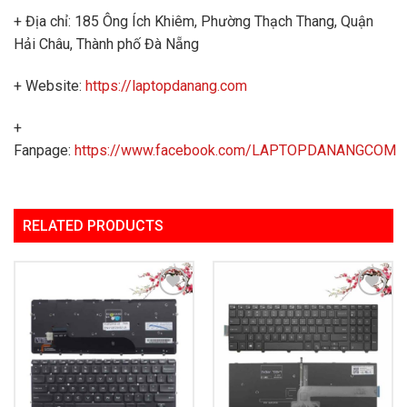
+ Địa chỉ: 185 Ông Ích Khiêm, Phường Thạch Thang, Quận
Hải Châu, Thành phố Đà Nẵng
+ Website:
https://laptopdanang.com
+
Fanpage:
https://www.facebook.com/LAPTOPDANANGCOM
RELATED PRODUCTS
Add to
Add to
Wishlist
Wishlist