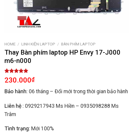
HOME
/
LINH KIỆN LAPTOP
/
BÀN PHÍM LAPTOP
Thay Bàn phím laptop HP Envy 17-J000
m6-n000
Rated
2
5.00
230.000
₫
out of 5
based on
Bảo hành
: 06 tháng – Đổi mới trong thời gian bảo hành
customer
ratings
Liên hệ
: 0929217943 Ms Hiền – 0935098288 Ms
Trâm
Tình trạng
: Mới 100%