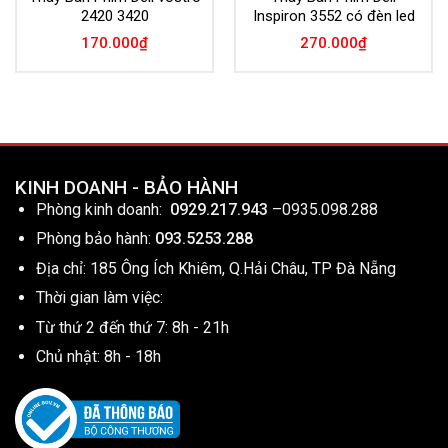
2420 3420
Inspiron 3552 có đèn led
170.000
₫
270.000
₫
KINH DOANH - BẢO HÀNH
Phòng kinh doanh:
0929.217.943
–
0935.098.288
Phòng bảo hành:
093.5253.288
Địa chỉ: 185 Ông Ích Khiêm, Q.Hải Châu, TP Đà Nẵng
Thời gian làm việc:
Từ thứ 2 đến thứ 7: 8h - 21h
Chủ nhật: 8h - 18h