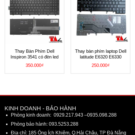
Add to
Add to
Wishlist
Wishlist
Thay Bàn Phím Dell
Thay bàn phím laptop Dell
Inspiron 3541 có đèn led
latitude E6320 E6330
350.000
₫
250.000
₫
KINH DOANH - BẢO HÀNH
Phòng kinh doanh:
0929.217.943
–
0935.098.288
Phòng bảo hành:
093.5253.288
Địa chỉ: 185 Ông Ích Khiêm, Q.Hải Châu, TP Đà Nẵng