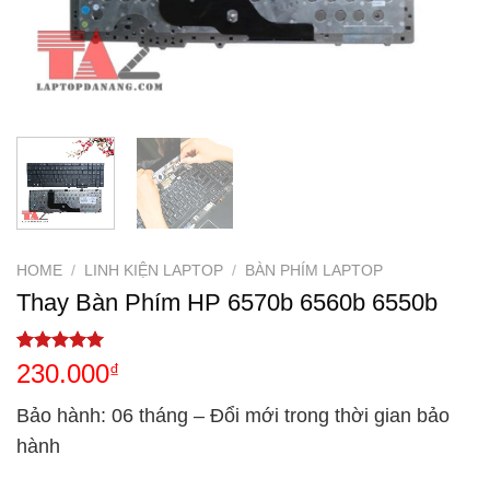
HOME
/
LINH KIỆN LAPTOP
/
BÀN PHÍM LAPTOP
Thay Bàn Phím HP 6570b 6560b 6550b
Rated
2
5.00
230.000
₫
out of 5
based on
Bảo hành
: 06 tháng – Đổi mới trong thời gian bảo
customer
ratings
hành