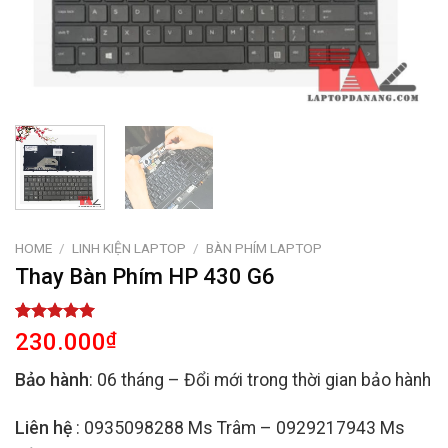
HOME
/
LINH KIỆN LAPTOP
/
BÀN PHÍM LAPTOP
Thay Bàn Phím HP 430 G6
Rated
2
5.00
230.000
₫
out of 5
based on
Bảo hành
: 06 tháng – Đổi mới trong thời gian bảo hành
customer
ratings
Liên hệ
: 0935098288 Ms Trâm – 0929217943 Ms