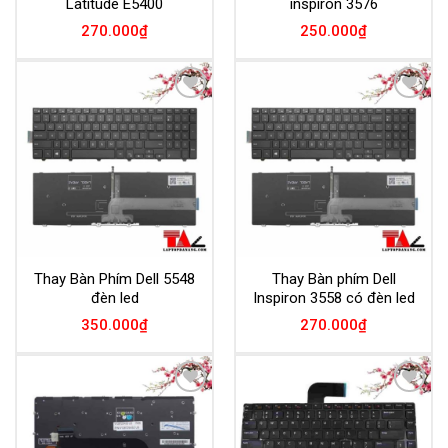
Latitude E5400
inspiron 3576
270.000
₫
250.000
₫
Add to
Add to
Wishlist
Wishlist
Thay Bàn Phím Dell 5548
Thay Bàn phím Dell
đèn led
Inspiron 3558 có đèn led
350.000
₫
270.000
₫
Add to
Add to
Wishlist
Wishlist