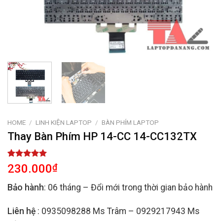
HOME
/
LINH KIỆN LAPTOP
/
BÀN PHÍM LAPTOP
Thay Bàn Phím HP 14-CC 14-CC132TX
Rated
2
5.00
230.000
₫
out of 5
based on
Bảo hành
: 06 tháng – Đổi mới trong thời gian bảo hành
customer
ratings
Liên hệ
: 0935098288 Ms Trâm – 0929217943 Ms