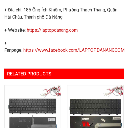
+ Địa chỉ: 185 Ông Ích Khiêm, Phường Thạch Thang, Quận
Hải Châu, Thành phố Đà Nẵng
+ Website:
https://laptopdanang.com
+
Fanpage:
https://www.facebook.com/LAPTOPDANANGCOM
RELATED PRODUCTS
Add to
Add to
Wishlist
Wishlist