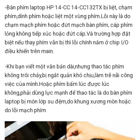
-Bàn phím laptop HP 14-CC 14-CC132TX bị liệt, chạm
phím,dính phím hoặc liệt một vùng phím.Lỗi này là do
chạm mạch phím hoặc đứt mạch bàn phím, cáp phím
lỏng không tiếp xúc hoặc đứt cáp.Và trường hợp đặt
biệt nếu thay phím vẫn bị thì lỗi chính nắm ở chip I/O
điều khiển trên main.
-Khi bạn viết một văn bản dài,nhưng thao tác phím
không trôi chảy,bị ngắt quản khó chịu,làm trễ nãi công
việc của mình.Hoặc phím bấm lúc được lúc
không,phải dùng lực mạnh để thao tác là do bàn phím
laptop bị món lớp su đệm,do khung xương mòn hoặc
do lỗi mạch phím