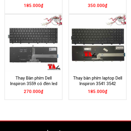
185.000
₫
350.000
₫
Add to
Add to
Wishlist
Wishlist
Thay Bàn phím Dell
Thay bàn phím laptop Dell
Inspiron 3559 có đèn led
Inspiron 3541 3542
270.000
₫
185.000
₫