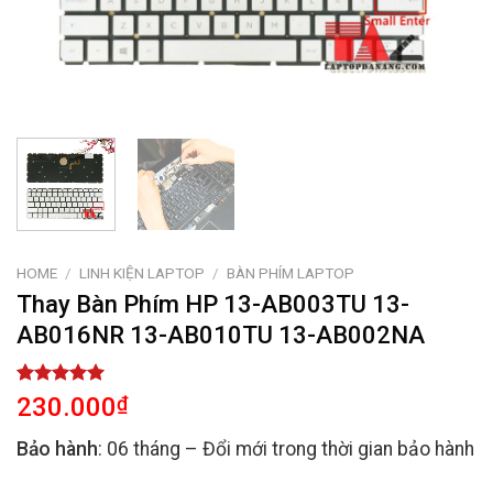
HOME
/
LINH KIỆN LAPTOP
/
BÀN PHÍM LAPTOP
Thay Bàn Phím HP 13-AB003TU 13-
AB016NR 13-AB010TU 13-AB002NA
Rated
2
5.00
230.000
₫
out of 5
based on
Bảo hành
: 06 tháng – Đổi mới trong thời gian bảo hành
customer
ratings