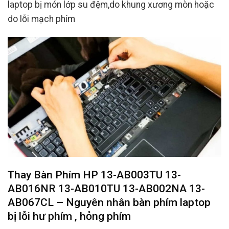
laptop bị món lớp su đệm,do khung xương mòn hoặc
do lỗi mạch phím
Thay Bàn Phím HP 13-AB003TU 13-
AB016NR 13-AB010TU 13-AB002NA 13-
AB067CL – Nguyên nhân bàn phím laptop
bị lỗi hư phím , hỏng phím