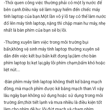
-Thói quen công việc thường phải có một ly nước để
bên cạnh.Điều này sẽ làm nguy hiểm đến chiếc máy
tính laptop của bạn.Một lần vô ý lõ tay có thể làm nước
đổ lên máy tính laptop, nặng thì chập main hư máy, nhẹ
nhất là bàn phím của bạn sẽ bị lỗi.
-Thường xuyên làm việc trong môi trường bụi
bẩn,không vệ sinh máy tính laptop thường xuyên sẽ
dẫn đến việc kết bụi bẩn kết đọng lại,làm cho bàn
phím laptop bị kẹt lại,gây lỗi phím chạm,bấm khó hoặc
liệt nút….
-Bàn phím máy tính laptop không thiết kế bằng mạch
đồng, mà mạch phím được kẽ bằng mạch than.Vì vậy
lâu ngày bạn không sử dụng hoặc sử dụng trong môi
trường ẩm,thời tiết lạnh và mưa nhiều là điều kiện tốt
làm cho phím dễ hư, lỗi,đứt mạch và chạm phím.