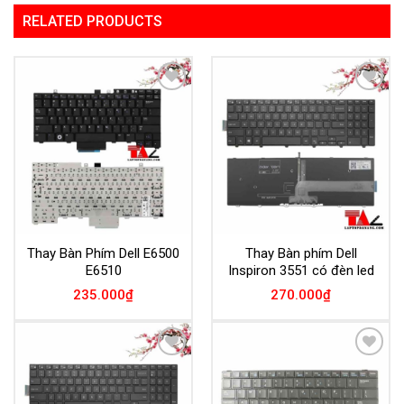
RELATED PRODUCTS
Add to
Add to
Wishlist
Wishlist
Thay Bàn Phím Dell E6500
Thay Bàn phím Dell
E6510
Inspiron 3551 có đèn led
235.000
₫
270.000
₫
Add to
Add to
Wishlist
Wishlist