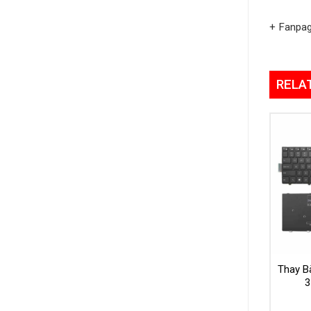
+ Fanpa
RELA
Thay Bà
3