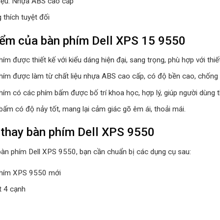
liệu: Nhựa ABS cao cấp
 thích tuyệt đối
ểm của bàn phím Dell XPS 15 9550
ím được thiết kế với kiểu dáng hiện đại, sang trọng, phù hợp với thi
hím được làm từ chất liệu nhựa ABS cao cấp, có độ bền cao, chống c
hím có các phím bấm được bố trí khoa học, hợp lý, giúp người dùng t
bấm có độ nảy tốt, mang lại cảm giác gõ êm ái, thoải mái.
thay bàn phím Dell XPS 9550
bàn phím Dell XPS 9550, bạn cần chuẩn bị các dụng cụ sau:
hím XPS 9550 mới
t 4 cạnh