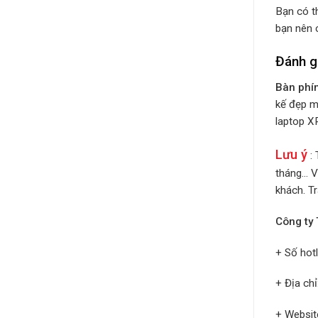
Bạn có t
bạn nên 
Đánh g
Bàn phí
kế đẹp m
laptop X
Lưu ý
: 
tháng… V
khách. Tr
Công ty
+ Số hot
+ Địa ch
+ Websit