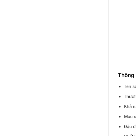
Thông 
Tên s
Thương
Khả n
Màu s
Đặc đ