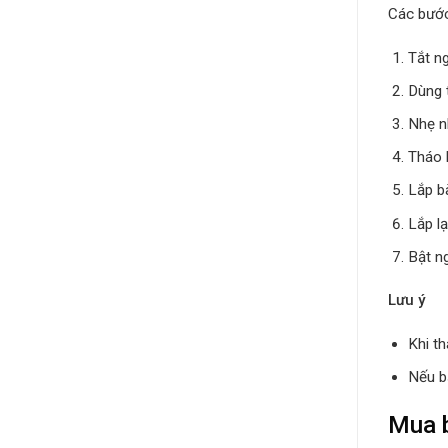
Các bước
Tắt ng
Dùng t
Nhẹ n
Tháo 
Lắp b
Lắp lạ
Bật n
Lưu ý
Khi t
Nếu b
Mua b