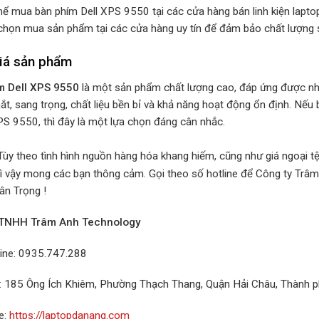
hể mua bàn phím Dell XPS 9550 tại các cửa hàng bán linh kiện lapto
chọn mua sản phẩm tại các cửa hàng uy tín để đảm bảo chất lượng
iá sản phẩm
m Dell XPS 9550
là một sản phẩm chất lượng cao, đáp ứng được nhu
ắt, sang trọng, chất liệu bền bỉ và khả năng hoạt động ổn định. Nếu
PS 9550, thì đây là một lựa chọn đáng cân nhắc.
Tùy theo tình hình nguồn hàng hóa khang hiếm, cũng như giá ngoại tệ 
ì vậy mong các bạn thông cảm. Gọi theo số hotline để Công ty Trâm
ân Trọng !
 TNHH Trâm Anh Technology
line: 0935.747.288
ỉ: 185 Ông Ích Khiêm, Phường Thạch Thang, Quận Hải Châu, Thành 
e:
https://laptopdanang.com