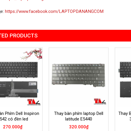
ge:
https://www.facebook.com/LAPTOPDANANGCOM
TED PRODUCTS
Add to
Add to
Wishlist
Wishlist
n Phím Dell Inspiron
Thay bàn phím laptop Dell
Thay B
542 có đèn led
latitude E5440
270.000
₫
320.000
₫