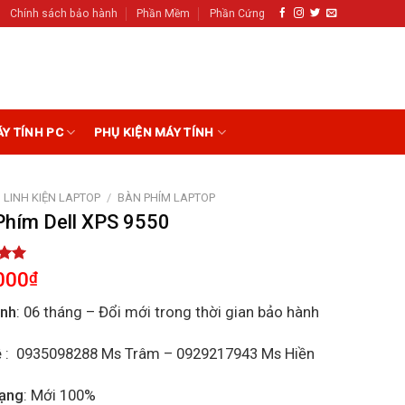
Chính sách bảo hành
Phần Mềm
Phần Cứng
ÁY TÍNH PC
PHỤ KIỆN MÁY TÍNH
LINH KIỆN LAPTOP
/
BÀN PHÍM LAPTOP
Phím Dell XPS 9550
5.00
000
₫
5
on
ành
: 06 tháng – Đổi mới trong thời gian bảo hành
r
ệ
: 0935098288 Ms Trâm – 0929217943 Ms Hiền
rạng
: Mới 100%