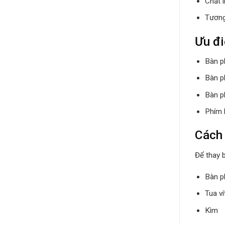
Chất 
Tương
Ưu đi
Bàn ph
Bàn p
Bàn p
Phím 
Cách 
Để thay 
Bàn p
Tua ví
Kìm