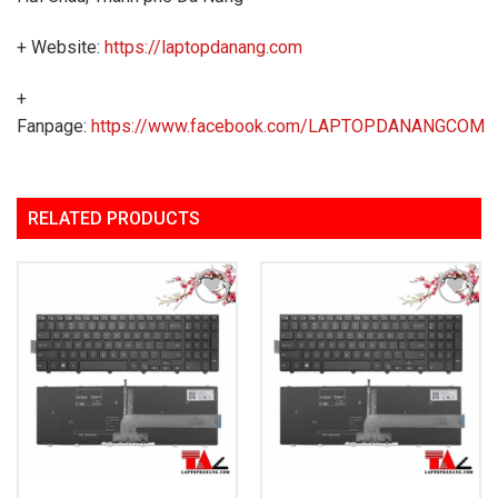
+ Website:
https://laptopdanang.com
+
Fanpage:
https://www.facebook.com/LAPTOPDANANGCOM
RELATED PRODUCTS
Add to
Add to
Wishlist
Wishlist