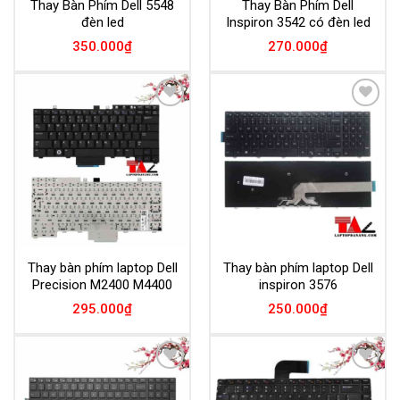
Thay Bàn Phím Dell 5548
Thay Bàn Phím Dell
đèn led
Inspiron 3542 có đèn led
350.000
₫
270.000
₫
Add to
Add to
Wishlist
Wishlist
Thay bàn phím laptop Dell
Thay bàn phím laptop Dell
Precision M2400 M4400
inspiron 3576
295.000
₫
250.000
₫
Add to
Add to
Wishlist
Wishlist