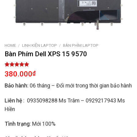
HOME
/
LINH KIỆN LAPTOP
/
BÀN PHÍM LAPTOP
Bàn Phím Dell XPS 15 9570
Rated
2
5.00
380.000
₫
out of 5
based on
Bảo hành
: 06 tháng – Đổi mới trong thời gian bảo hành
customer
ratings
Liên hệ
: 0935098288 Ms Trâm – 0929217943 Ms
Hiền
Tình trạng
: Mới 100%