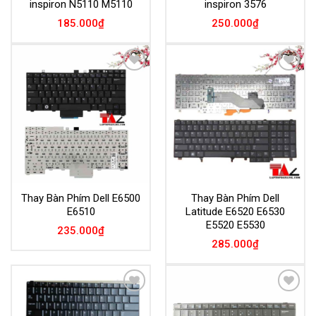
inspiron N5110 M5110
inspiron 3576
185.000
₫
250.000
₫
Add to
Add to
Wishlist
Wishlist
Thay Bàn Phím Dell E6500
Thay Bàn Phím Dell
E6510
Latitude E6520 E6530
E5520 E5530
235.000
₫
285.000
₫
Add to
Add to
Wishlist
Wishlist