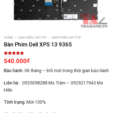
HOME
/
LINH KIỆN LAPTOP
/
BÀN PHÍM LAPTOP
Bàn Phím Dell XPS 13 9365
Rated
2
5.00
540.000
₫
out of 5
based on
Bảo hành
: 06 tháng – Đổi mới trong thời gian bảo hành
customer
ratings
Liên hệ
: 0935098288 Ms Trâm – 0929217943 Ms
Hiền
Tình trạng
: Mới 100%