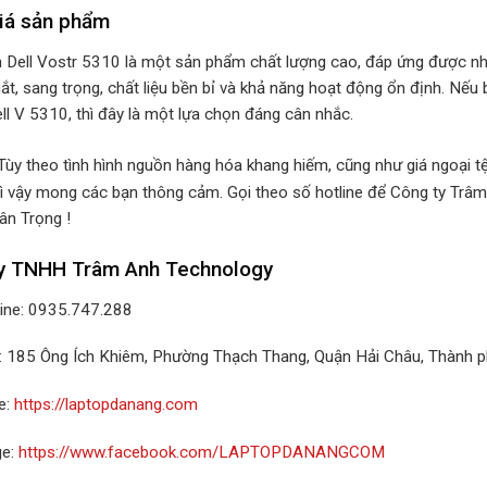
iá sản phẩm
 Dell Vostr 5310 là một sản phẩm chất lượng cao, đáp ứng được nhu
ắt, sang trọng, chất liệu bền bỉ và khả năng hoạt động ổn định. Nếu
ll V 5310, thì đây là một lựa chọn đáng cân nhắc.
 Tùy theo tình hình nguồn hàng hóa khang hiếm, cũng như giá ngoại tệ
ì vậy mong các bạn thông cảm. Gọi theo số hotline để Công ty Trâm
ân Trọng !
y TNHH Trâm Anh Technology
line: 0935.747.288
ỉ: 185 Ông Ích Khiêm, Phường Thạch Thang, Quận Hải Châu, Thành 
e:
https://laptopdanang.com
ge:
https://www.facebook.com/LAPTOPDANANGCOM