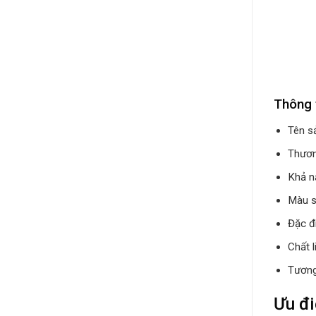
Thông 
Tên s
Thương
Khả n
Màu s
Đặc đ
Chất 
Tương
Ưu đi