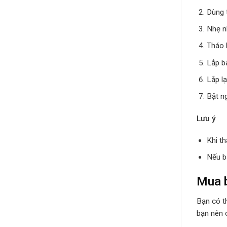
Dùng t
Nhẹ n
Tháo 
Lắp b
Lắp lạ
Bật n
Lưu ý
Khi t
Nếu b
Mua b
Bạn có t
bạn nên 