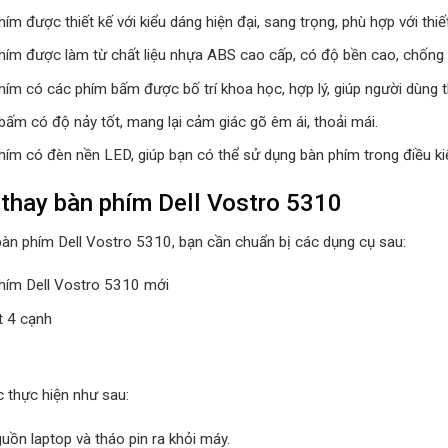
ím được thiết kế với kiểu dáng hiện đại, sang trọng, phù hợp với thi
hím được làm từ chất liệu nhựa ABS cao cấp, có độ bền cao, chống c
hím có các phím bấm được bố trí khoa học, hợp lý, giúp người dùng t
bấm có độ nảy tốt, mang lại cảm giác gõ êm ái, thoải mái.
hím có đèn nền LED, giúp bạn có thể sử dụng bàn phím trong điều kiệ
thay bàn phím Dell Vostro 5310
bàn phím Dell Vostro 5310, bạn cần chuẩn bị các dụng cụ sau:
hím Dell Vostro 5310 mới
t 4 cạnh
 thực hiện như sau:
uồn laptop và tháo pin ra khỏi máy.