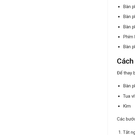
Bàn ph
Bàn p
Bàn p
Phím 
Bàn p
Cách 
Để thay 
Bàn p
Tua ví
Kìm
Các bước
Tắt ng