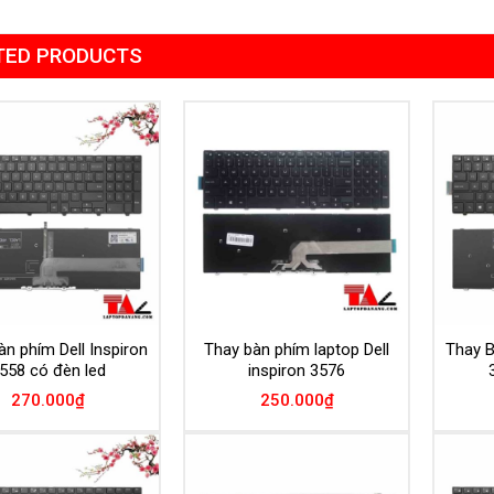
TED PRODUCTS
Add to
Add to
Wishlist
Wishlist
n phím Dell Inspiron
Thay bàn phím laptop Dell
Thay B
558 có đèn led
inspiron 3576
270.000
₫
250.000
₫
Add to
Add to