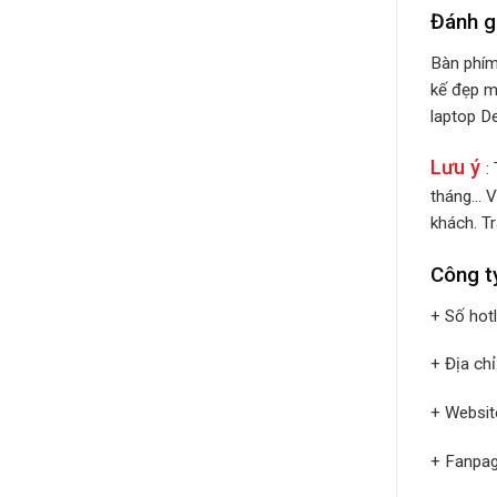
Đánh g
Bàn phím
kế đẹp m
laptop De
Lưu ý
:
tháng… V
khách. Tr
Công t
+ Số hot
+ Địa ch
+ Websit
+ Fanpa