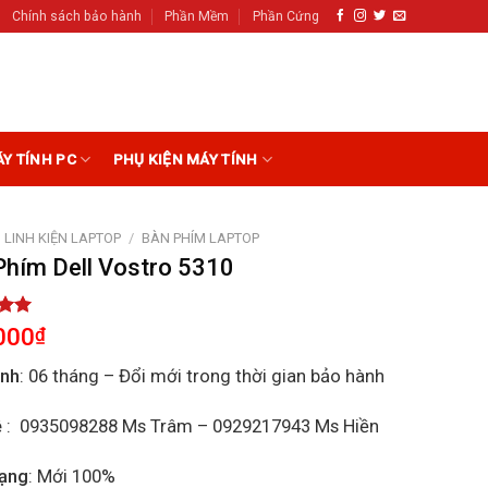
Chính sách bảo hành
Phần Mềm
Phần Cứng
ÁY TÍNH PC
PHỤ KIỆN MÁY TÍNH
LINH KIỆN LAPTOP
/
BÀN PHÍM LAPTOP
Phím Dell Vostro 5310
5.00
000
₫
5
on
ành
: 06 tháng – Đổi mới trong thời gian bảo hành
r
ệ
: 0935098288 Ms Trâm – 0929217943 Ms Hiền
rạng
: Mới 100%