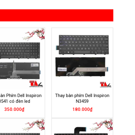
Add to
Add to
Wishlist
Wishlist
àn Phím Dell Inspiron
Thay bàn phím Dell Inspiron
3541 có đèn led
N3459
350.000
₫
180.000
₫
Add to
Add to