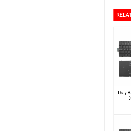
RELA
Thay Bà
3