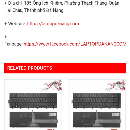
+ Địa chỉ: 185 Ông Ích Khiêm, Phường Thạch Thang, Quận
Hải Châu, Thành phố Đà Nẵng
+ Website:
https://laptopdanang.com
+
Fanpage:
https://www.facebook.com/LAPTOPDANANGCOM
RELATED PRODUCTS
Add to
Add to
Wishlist
Wishlist