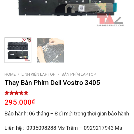
HOME
/
LINH KIỆN LAPTOP
/
BÀN PHÍM LAPTOP
Thay Bàn Phím Dell Vostro 3405
Rated
2
5.00
295.000
₫
out of 5
based on
Bảo hành
: 06 tháng – Đổi mới trong thời gian bảo hành
customer
ratings
Liên hệ
: 0935098288 Ms Trâm – 0929217943 Ms