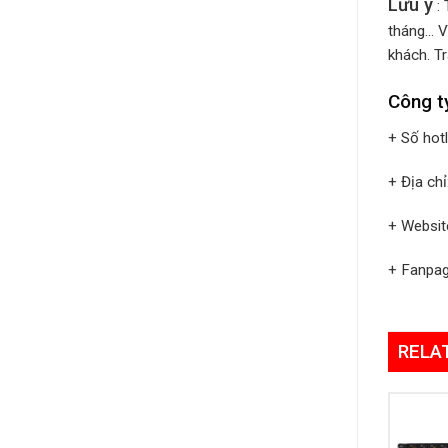
Lưu ý
: 
tháng… V
khách. Tr
Công t
+ Số hot
+ Địa ch
+ Websit
+ Fanpa
RELA