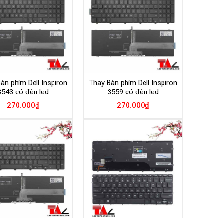
Wishlist
Wishlist
àn phím Dell Inspiron
Thay Bàn phím Dell Inspiron
3543 có đèn led
3559 có đèn led
270.000
₫
270.000
₫
Add to
Add to
Wishlist
Wishlist