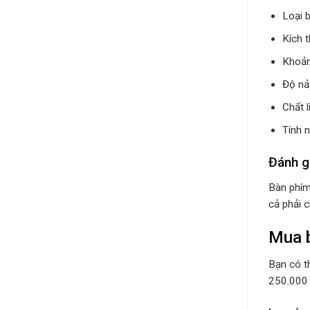
Loại b
Kích 
Khoản
Độ nả
Chất 
Tính 
Đánh g
Bàn phím
cả phải c
Mua b
Bạn có t
250.000