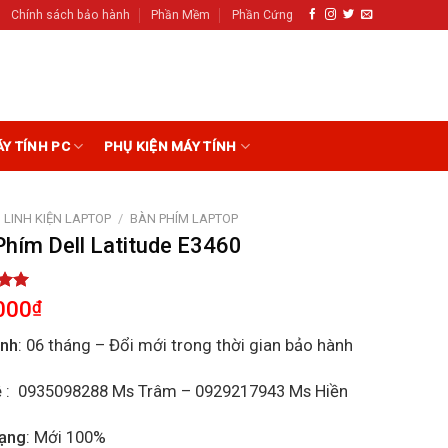
Chính sách bảo hành
Phần Mềm
Phần Cứng
ÁY TÍNH PC
PHỤ KIỆN MÁY TÍNH
LINH KIỆN LAPTOP
/
BÀN PHÍM LAPTOP
Phím Dell Latitude E3460
5.00
000
₫
5
on
ành
: 06 tháng – Đổi mới trong thời gian bảo hành
r
ệ
: 0935098288 Ms Trâm – 0929217943 Ms Hiền
rạng
: Mới 100%