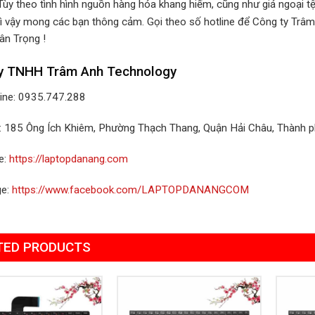
Tùy theo tình hình nguồn hàng hóa khang hiếm, cũng như giá ngoại tệ 
ì vậy mong các bạn thông cảm. Gọi theo số hotline để Công ty Trâm
ân Trọng !
y TNHH Trâm Anh Technology
line: 0935.747.288
ỉ: 185 Ông Ích Khiêm, Phường Thạch Thang, Quận Hải Châu, Thành 
e:
https://laptopdanang.com
ge:
https://www.facebook.com/LAPTOPDANANGCOM
TED PRODUCTS
Add to
Add to