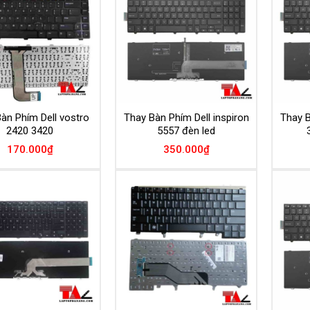
Wishlist
Wishlist
àn Phím Dell vostro
Thay Bàn Phím Dell inspiron
Thay B
2420 3420
5557 đèn led
170.000
₫
350.000
₫
Add to
Add to
Wishlist
Wishlist