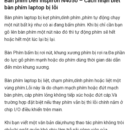
Bàn phím Dell inspiron N4050 – Cách nhận biết
bàn phím laptop bị lỗi
Bàn phím laptop bị kẹt phím,dinh phím ,phím tự động chạy
một nút bất kỳ như có ai đang bấm phím. Khi bị chỉ cần bạn
gõ lên bàn phím một nút nào đó thì tự động phím sẽ hết
hoặc hết một lúc lại bị lại.
Bàn Phím bấm bị rơi nút, khung xương phím bị rơi ra.Đa phần
do lực gõ phím mạnh hoặc do phím dùng thời gian dài dẫn
đến mòn khung xương.
Bàn phím laptop bị liệt, chạm phím,dính phím hoặc liệt một
vùng phím.Lỗi này là do chạm mạch phím hoặc đứt mạch
bàn phím, cáp phím lỏng không tiếp xúc hoặc đứt cáp.Và
trường hợp đặt biệt nếu thay phím vẫn bị thì lỗi chính nắm ở
chip I/O điều khiển trên main.
Khi bạn viết một văn bản dài,nhưng thao tác phím không trôi
chảy,bị ngắt quản khó chịu,làm trễ nãi công việc của