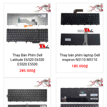
Add to
Add to
Wishlist
Wishlist
Thay Bàn Phím Dell
Thay bàn phím laptop Dell
Latitude E6520 E6530
inspiron N5110 M5110
E5520 E5530
185.000
₫
285.000
₫
Add to
Add to
Wishlist
Wishlist