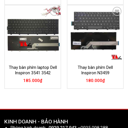
Add to
Add to
Wishlist
Wishlist
Thay bàn phím laptop Dell
Thay bàn phím Dell
Inspiron 3541 3542
Inspiron N3459
185.000
₫
180.000
₫
KINH DOANH - BẢO HÀNH
Phòng kinh doanh:
0929.217.943
–
0935.098.288