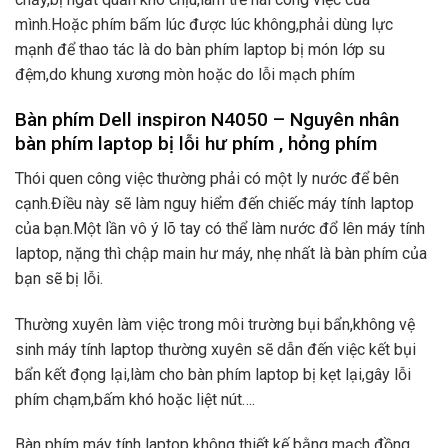
mình.Hoặc phím bấm lúc được lúc không,phải dùng lực
mạnh để thao tác là do bàn phím laptop bị món lớp su
đệm,do khung xương mòn hoặc do lỗi mạch phím
Bàn phím Dell inspiron N4050 – Nguyên nhân
bàn phím laptop bị lỗi hư phím , hỏng phím
Thói quen công việc thường phải có một ly nước để bên
cạnh.Điều này sẽ làm nguy hiểm đến chiếc máy tính laptop
của bạn.Một lần vô ý lõ tay có thể làm nước đổ lên máy tính
laptop, nặng thì chập main hư máy, nhẹ nhất là bàn phím của
bạn sẽ bị lỗi.
Thường xuyên làm việc trong môi trường bụi bẩn,không vệ
sinh máy tính laptop thường xuyên sẽ dẫn đến việc kết bụi
bẩn kết đọng lại,làm cho bàn phím laptop bị kẹt lại,gây lỗi
phím chạm,bấm khó hoặc liệt nút….
Bàn phím máy tính laptop không thiết kế bằng mạch đồng,