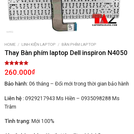
HOME
/
LINH KIỆN LAPTOP
/
BÀN PHÍM LAPTOP
Thay Bàn phím laptop Dell inspiron N4050
Rated
2
5.00
260.000
₫
out of 5
based on
Bảo hành
: 06 tháng – Đổi mới trong thời gian bảo hành
customer
ratings
Liên hệ
: 0929217943 Ms Hiền – 0935098288 Ms
Trâm
Tình trạng
: Mới 100%