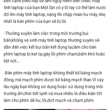
bên cạnh.Điều này sẽ làm nguy hiểm đến chiếc máy
tính laptop của bạn.Một lần vô ý lõ tay có thể làm nước
đổ lên máy tính laptop, nặng thì chập main hư máy, nhẹ
nhất là bàn phím của bạn sẽ bị lỗi.
-Thường xuyên làm việc trong môi trường bụi
bẩn,không vệ sinh máy tính laptop thường xuyên sẽ
dẫn đến việc kết bụi bẩn kết đọng lại,làm cho bàn
phím laptop bị kẹt lại,gây lỗi phím chạm,bấm khó hoặc
liệt nút….
-Bàn phím máy tính laptop không thiết kế bằng mạch
đồng, mà mạch phím được kẽ bằng mạch than.Vì vậy
lâu ngày bạn không sử dụng hoặc sử dụng trong môi
trường ẩm,thời tiết lạnh và mưa nhiều là điều kiện tốt
làm cho phím dễ hư, lỗi,đứt mạch và chạm phím.