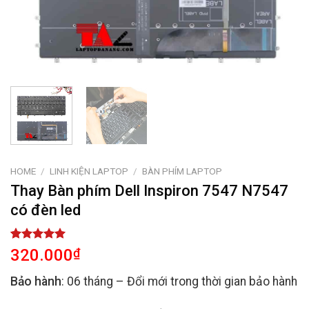
HOME
/
LINH KIỆN LAPTOP
/
BÀN PHÍM LAPTOP
Thay Bàn phím Dell Inspiron 7547 N7547
có đèn led
Rated
2
5.00
320.000
₫
out of 5
based on
Bảo hành
: 06 tháng – Đổi mới trong thời gian bảo hành
customer
ratings