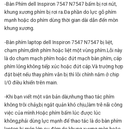
-Bàn Phím dell Inspiron 7547 N7547 bấm bị rơi nút,
khung xương phím bị rơi ra.Đa phần do lực gõ phím
mạnh hoặc do phím dùng thời gian dài dẫn đến mòn
khung xương.
-Bàn phím laptop dell Inspiron 7547 N7547 bị liệt,
chạm phím,dính phím hoặc liệt một vùng phím.Lỗi này
là do chạm mạch phím hoặc đứt mạch bàn phím, cáp
phím lỏng không tiếp xúc hoặc đứt cáp.Và trường hợp
đặt biệt nếu thay phím vẫn bị thì lỗi chính nắm ở chip
I/O điều khiển trên main.
-Khi bạn viết một văn bản dài,nhưng thao tác phím
không trôi chảy,bị ngắt quản khó chịu,làm trễ nãi công
việc của mình.Hoặc phím bấm lúc được lúc
không,phải dùng lực mạnh để thao tác là do bàn phím
laptop bị món lớp su đệm,do khung xương mòn hoặc