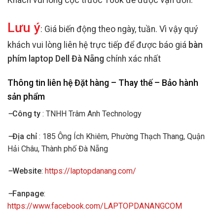
Khách vui lòng cọc trước 100k để được vận đơn.
Lưu ý
: Giá biến động theo ngày, tuần. Vì vậy quý
khách vui lòng liên hệ trực tiếp để được báo giá
bàn
phím laptop Dell Đà Nẵng
chính xác nhất
Thông tin liên hệ Đặt hàng – Thay thế – Bảo hành
sản phẩm
–
Công ty
: TNHH Trâm Anh Technology
–
Địa chỉ
: 185 Ông Ích Khiêm, Phường Thạch Thang, Quận
Hải Châu, Thành phố Đà Nẵng
–
Website
:
https://laptopdanang.com/
–
Fanpage
:
https://www.facebook.com/LAPTOPDANANGCOM