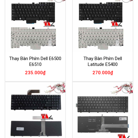
Add to
Add to
Wishlist
Wishlist
Thay Bàn Phím Dell E6500
Thay Bàn Phím Dell
E6510
Latitude E5400
235.000
₫
270.000
₫
Add to
Add to
Wishlist
Wishlist