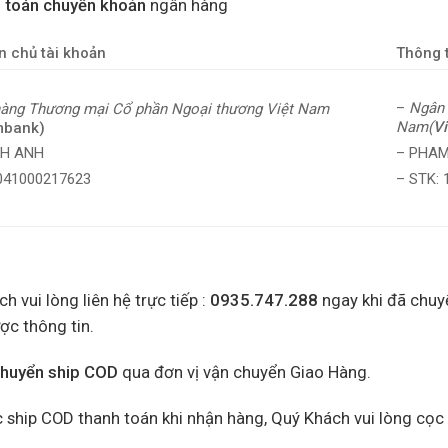
 toán chuyển khoản
ngân hàng
n chủ tài khoản
Thông t
–
Ngân 
àng Thương mại Cổ phần Ngoại thương Việt Nam
Nam(
V
mbank)
– PHAM
NH ANH
– STK:
0041000217623
h vui lòng liên hệ trực tiếp :
0935.747.288
ngay khi đã chuy
ợc thông tin.
chuyển ship COD
qua đơn vị vận chuyển Giao Hàng.
 ship COD thanh toán khi nhận hàng, Quý Khách vui lòng cọc