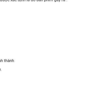
nh thành
.