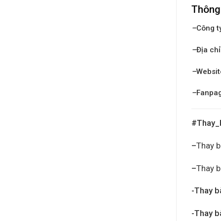
Thông 
–
Công t
–
Địa chỉ
–
Websit
–
Fanpa
#Thay_
–
Thay b
–
Thay b
-Thay b
-Thay b