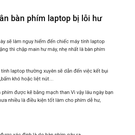
n bàn phím laptop bị lỗi hư
này sẽ làm nguy hiểm đến chiếc máy tính laptop
nặng thì chập main hư máy, nhẹ nhất là bàn phím
tính laptop thường xuyên sẽ dẫn đến việc kết bụi
m,bấm khó hoặc liệt nút….
 phím được kẽ bằng mạch than.Vì vậy lâu ngày bạn
ưa nhiều là điều kiện tốt làm cho phím dễ hư,
được xác định là do bàn phím gây ra .