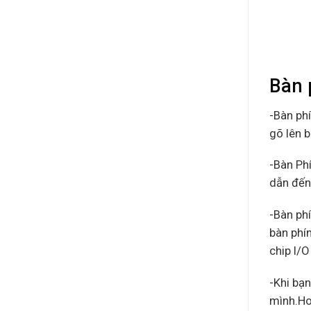
Bàn 
-Bàn ph
gõ lên b
-Bàn Ph
dẫn đến
-Bàn ph
bàn phím
chip I/O
-Khi bạn
mình.Ho