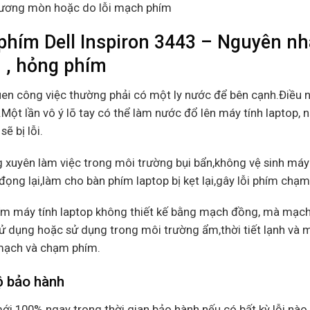
ương mòn hoặc do lỗi mạch phím
phím Dell Inspiron 3443 – Nguyên nhâ
 , hỏng phím
uen công việc thường phải có một ly nước để bên cạnh.Điều 
Một lần vô ý lõ tay có thể làm nước đổ lên máy tính laptop, 
sẽ bị lỗi.
 xuyên làm việc trong môi trường bụi bẩn,không vệ sinh máy 
đọng lại,làm cho bàn phím laptop bị kẹt lại,gây lỗi phím chạ
ím máy tính laptop không thiết kế bằng mạch đồng, mà mạch
ử dụng hoặc sử dụng trong môi trường ẩm,thời tiết lạnh và m
 mạch và chạm phím.
ộ bảo hành
ới 100% ngay trong thời gian bảo hành nếu có bất kỳ lỗi nào 