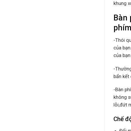
khung x
Bàn 
phím
-Thói q
của bạn.
của bạn 
-Thường
bẩn kết 
-Bàn ph
không s
lỗi,đứt
Chế đ
Đổi m