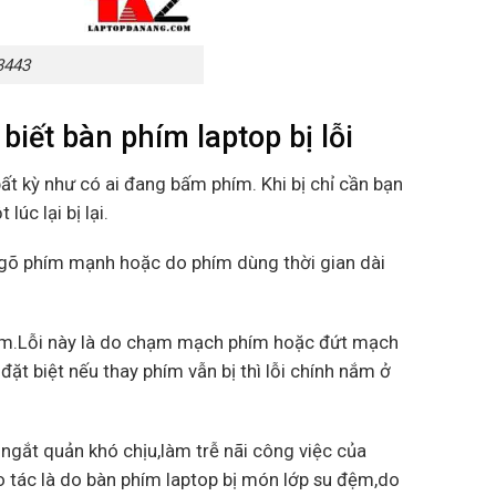
3443
iết bàn phím laptop bị lỗi
ất kỳ như có ai đang bấm phím. Khi bị chỉ cần bạn
úc lại bị lại.
c gõ phím mạnh hoặc do phím dùng thời gian dài
phím.Lỗi này là do chạm mạch phím hoặc đứt mạch
ặt biệt nếu thay phím vẫn bị thì lỗi chính nắm ở
 ngắt quản khó chịu,làm trễ nãi công việc của
 tác là do bàn phím laptop bị món lớp su đệm,do