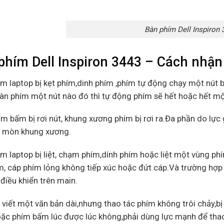
Bàn phím Dell Inspiron 
phím Dell Inspiron 3443 – Cách nhận b
ím laptop bị kẹt phím,dinh phím ,phím tự động chạy một nút b
àn phím một nút nào đó thì tự động phím sẽ hết hoặc hết một l
ím bấm bị rơi nút, khung xương phím bị rơi ra.Đa phần do lự
 mòn khung xương.
ím laptop bị liệt, chạm phím,dính phím hoặc liệt một vùng 
, cáp phím lỏng không tiếp xúc hoặc đứt cáp.Và trường hợp đ
 điều khiển trên main.
 viết một văn bản dài,nhưng thao tác phím không trôi chảy,bị
ặc phím bấm lúc được lúc không,phải dùng lực mạnh để thao