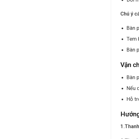
Chú ý c
Bàn p
Tem 
Bàn p
Vận c
Bàn p
Nếu q
Hỗ tr
Hướng
1.Thanh