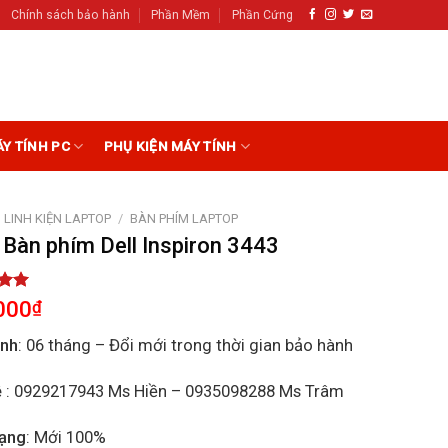
Chính sách bảo hành
Phần Mềm
Phần Cứng
ÁY TÍNH PC
PHỤ KIỆN MÁY TÍNH
LINH KIỆN LAPTOP
/
BÀN PHÍM LAPTOP
 Bàn phím Dell Inspiron 3443
5.00
000
₫
5
on
ành
: 06 tháng – Đổi mới trong thời gian bảo hành
r
ệ
: 0929217943 Ms Hiền – 0935098288 Ms Trâm
rạng
: Mới 100%