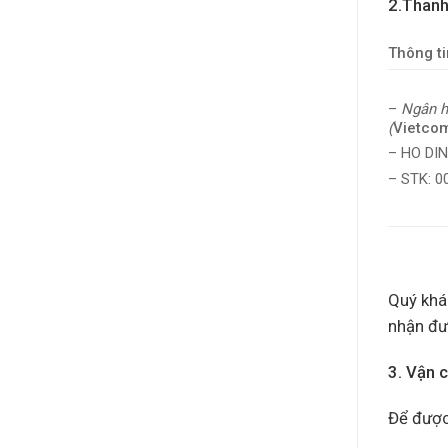
2.Thanh
Thông ti
–
Ngân h
(
Vietco
– HO DI
– STK: 
Quý khác
nhận đư
3. Vận 
Để được