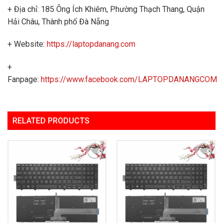
+ Địa chỉ: 185 Ông Ích Khiêm, Phường Thạch Thang, Quận
Hải Châu, Thành phố Đà Nẵng
+ Website:
https://laptopdanang.com
+
Fanpage:
https://www.facebook.com/LAPTOPDANANGCOM
RELATED PRODUCTS
Add to
Add to
Wishlist
Wishlist