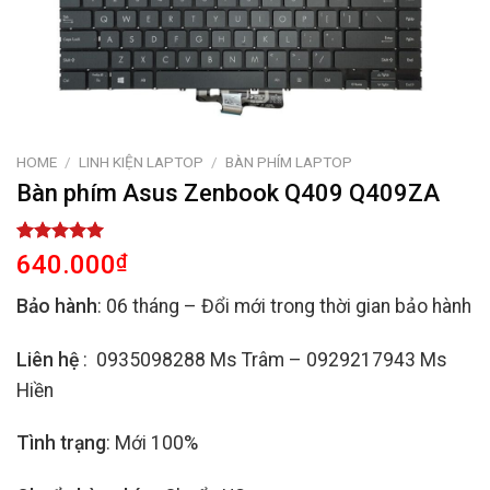
HOME
/
LINH KIỆN LAPTOP
/
BÀN PHÍM LAPTOP
Bàn phím Asus Zenbook Q409 Q409ZA
Rated
2
5.00
640.000
₫
out of 5
based on
Bảo hành
: 06 tháng – Đổi mới trong thời gian bảo hành
customer
ratings
Liên hệ
: 0935098288 Ms Trâm – 0929217943 Ms
Hiền
Tình trạng
: Mới 100%