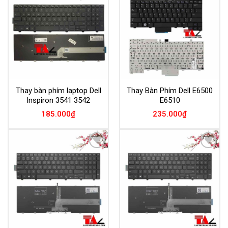
Add to
Add to
Wishlist
Wishlist
Thay bàn phím laptop Dell
Thay Bàn Phím Dell E6500
Inspiron 3541 3542
E6510
185.000
₫
235.000
₫
Add to
Add to
Wishlist
Wishlist