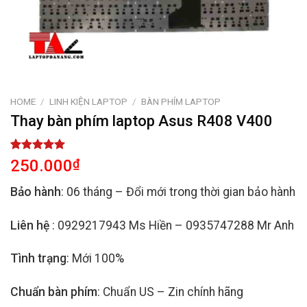
HOME
/
LINH KIỆN LAPTOP
/
BÀN PHÍM LAPTOP
Thay bàn phím laptop Asus R408 V400
Rated
2
5.00
250.000
₫
out of 5
based on
Bảo hành
: 06 tháng – Đổi mới trong thời gian bảo hành
customer
ratings
Liên hệ
: 0929217943 Ms Hiền – 0935747288 Mr Anh
Tình trạng
: Mới 100%
Chuẩn bàn phím
: Chuẩn US – Zin chính hãng