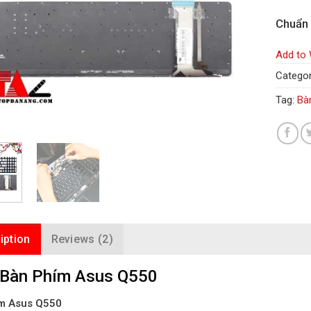
Chuẩn
Add to 
Categor
Tag:
Bà
iption
Reviews (2)
 Bàn Phím Asus Q550
m Asus Q550