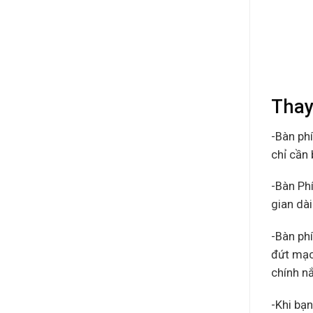
Thay
-Bàn ph
chỉ cần 
-Bàn Ph
gian dà
-Bàn ph
đứt mạc
chính nắ
-Khi bạn