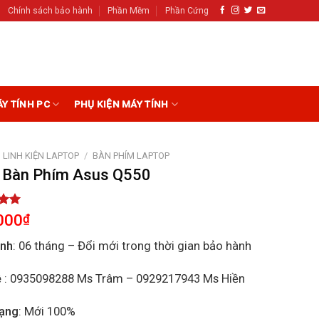
Chính sách bảo hành
Phần Mềm
Phần Cứng
ÁY TÍNH PC
PHỤ KIỆN MÁY TÍNH
LINH KIỆN LAPTOP
/
BÀN PHÍM LAPTOP
 Bàn Phím Asus Q550
5.00
000
₫
5
on
ành
: 06 tháng – Đổi mới trong thời gian bảo hành
r
ệ
: 0935098288 Ms Trâm – 0929217943 Ms Hiền
rạng
: Mới 100%