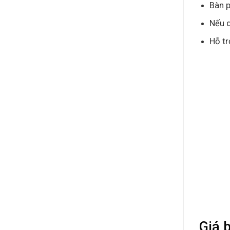
Bàn p
Nếu q
Hỗ tr
Giá 