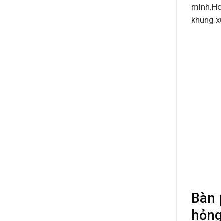
mình.Ho
khung x
Bàn 
hỏng