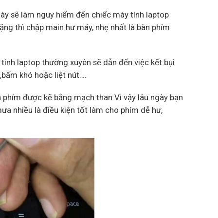
này sẽ làm nguy hiểm đến chiếc máy tính laptop
nặng thì chập main hư máy, nhẹ nhất là bàn phím
tính laptop thường xuyên sẽ dẫn đến việc kết bụi
m,bấm khó hoặc liệt nút….
 phím được kẽ bằng mạch than.Vì vậy lâu ngày bạn
ưa nhiều là điều kiện tốt làm cho phím dễ hư,