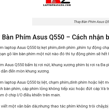
Thay Bàn Phím Asus Q
 Bàn Phím Asus Q550 – Cách nhận biế
ím laptop Asus Q550 bị kẹt phím,dinh phím ,phím tự động chạ
bạn gõ lên bàn phím một nút nào đó thì tự động phím sẽ hết ho
ím Asus Q550 bấm bị rơi nút, khung xương phím bị rơi ra.Đa
i dẫn đến mòn khung xương.
ím laptop Asus Q550 bị liệt, chạm phím,dính phím hoặc liệt
h bàn phím, cáp phím lỏng không tiếp xúc hoặc đứt cáp.Và trư
m ở chip I/O điều khiển trên main.
 viết một văn bản dài,nhưng thao tác phím không trôi chảy,bị