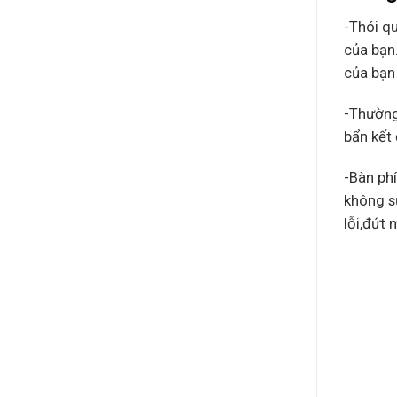
-Thói q
của bạn.
của bạn 
-Thường
bẩn kết 
-Bàn ph
không s
lỗi,đứt