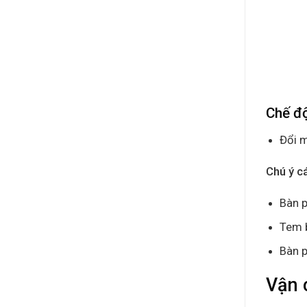
Chế đ
Đổi m
Chú ý c
Bàn p
Tem 
Bàn p
Vận 