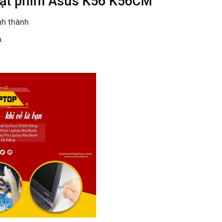
đặt phím Asus K56 K56CM
nh thành
.