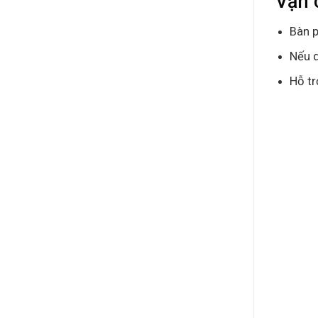
Vận 
Bàn p
Nếu q
Hỗ tr