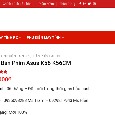
Chính sách bảo hành
Phần Mềm
Phần Cứng
ÁY TÍNH PC
PHỤ KIỆN MÁY TÍNH
LINH KIỆN LAPTOP
/
BÀN PHÍM LAPTOP
 Bàn Phím Asus K56 K56CM
5.00
000
₫
5
on
ành
: 06 tháng – Đổi mới trong thời gian bảo hành
r
ệ
: 0935098288 Ms Trâm – 0929217943 Ms Hiền
rạng
: Mới 100%