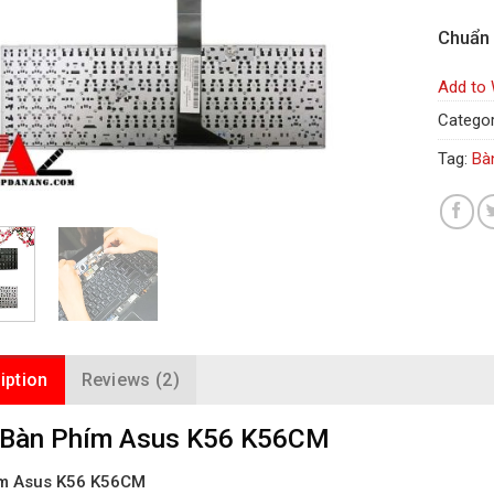
Chuẩn
Add to 
Categor
Tag:
Bà
iption
Reviews (2)
 Bàn Phím Asus K56 K56CM
m Asus K56 K56CM