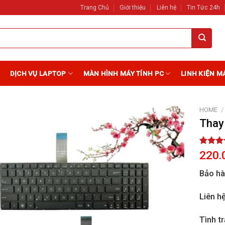
Trang Chủ
Giới thiệu
Liên hệ
Tin Tức 24h
DỊCH VỤ LAPTOP
MÀN HÌNH MÁY TÍNH PC
LINH KIỆN M
HOME
/
Thay
Add to
Wishlist
Rated
2
220.
out of 
based 
Bảo h
custome
ratings
Liên h
Tình t