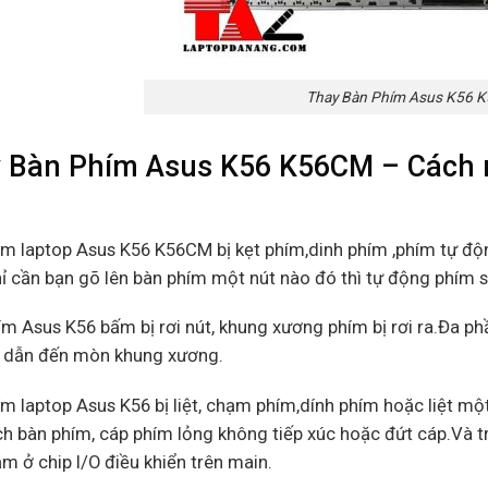
Thay Bàn Phím Asus K56 
 Bàn Phím Asus K56 K56CM – Cách nh
ím laptop Asus K56 K56CM bị kẹt phím,dinh phím ,phím tự độ
hỉ cần bạn gõ lên bàn phím một nút nào đó thì tự động phím sẽ 
ím Asus K56 bấm bị rơi nút, khung xương phím bị rơi ra.Đa 
i dẫn đến mòn khung xương.
ím laptop Asus K56 bị liệt, chạm phím,dính phím hoặc liệt 
h bàn phím, cáp phím lỏng không tiếp xúc hoặc đứt cáp.Và trư
m ở chip I/O điều khiển trên main.