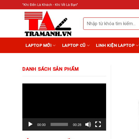
Skip
"Khi Đến Là Khách - Khi Về Là Bạn"
to
content
Search
for:
LAPTOP MỚI
LAPTOP CŨ
LINH KIỆN LAPTOP
DANH SÁCH SẢN PHẨM
Trình
chơi
Video
00:00
00:28