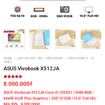
HOME
/
LAPTOP HỌC TẬP - VĂN PHÒNG
/
VĂN PHÒNG 5 - 10
TRIỆU
ASUS Vivobook X512JA
Rated
1
5.00
8.000.000
₫
out of 5
based on
ASUS Vivobook X512JA Core i5-1035G1 / RAM 8GB /
customer
rating
Intel® Iris® Plus Graphics / SSD 512GB /15.6″ Full HD/
Mới 99% : 8.000.000đ