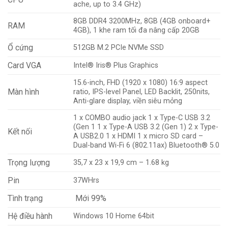
ache, up to 3.4 GHz)
8GB DDR4 3200MHz, 8GB (4GB onboard+
RAM
4GB), 1 khe ram tối đa nâng cấp 20GB
Ổ cứng
512GB M.2 PCIe NVMe SSD
Card VGA
Intel® Iris® Plus Graphics
15.6-inch, FHD (1920 x 1080) 16:9 aspect
Màn hình
ratio, IPS-level Panel, LED Backlit, 250nits,
Anti-glare display, viền siêu mỏng
1 x COMBO audio jack 1 x Type-C USB 3.2
(Gen 1 1 x Type-A USB 3.2 (Gen 1) 2 x Type-
Kết nối
A USB2.0 1 x HDMI 1 x micro SD card –
Dual-band Wi-Fi 6 (802.11ax) Bluetooth® 5.0
Trọng lượng
35,7 x 23 x 19,9 cm – 1.68 kg
Pin
37WHrs
Tình trạng
Mới 99%
Hệ điều hành
Windows 10 Home 64bit