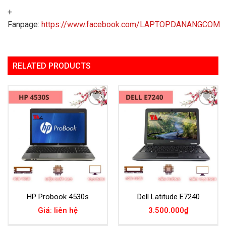
+
Fanpage:
https://www.facebook.com/LAPTOPDANANGCOM
RELATED PRODUCTS
Add to
Add to
Wishlist
Wishlist
HP Probook 4530s
Dell Latitude E7240
Giá: liên hệ
3.500.000
₫