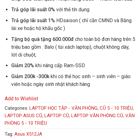
Trả góp lãi suất 0%
với thẻ tín dụng
Trả góp lãi suất 1%
HDsaison ( chỉ cần CMND và Bắng
lái xe hoặc hộ khẩu gốc )
Tặng bộ quà tặng 600.000đ
cho toàn bộ đơn hàng trên 5
triệu bao gồm . Balo ( túi xách laptop), chuột không dây,
lót di chuột,
Giảm 20%
khi nâng cấp Ram-SSD
Giảm 200k -300k
khi có thẻ học sinh – sinh viên – giáo
viên hoặc ngày sinh nhật khách hàng
Add to Wishlist
Categories:
LAPTOP HỌC TẬP - VĂN PHÒNG
,
CŨ 5 - 10 TRIỆU
,
LAPTOP ASUS CŨ
,
LAPTOP CŨ
,
LAPTOP VĂN PHÒNG CŨ
,
VĂN
PHÒNG 5 - 10 TRIỆU
Tag:
Asus X512JA