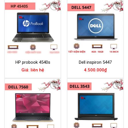
Add to
Add to
Wishlist
Wishlist
HP probook 4540s
Dell inspiron 5447
Giá: liên hệ
4.500.000
₫
Add to
Add to
Wishlist
Wishlist