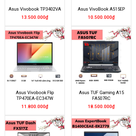
Asus Vivobook TP3402VA
Asus VivoBook A515EP
13.500.000
₫
10.500.000
₫
Add to
Add to
Wishlist
Wishlist
Asus Vivobook Flip
Asus TUF Gaming A15
TP470EA-EC347W
FA507RC
11.800.000
₫
18.500.000
₫
Add to
Add to
Wishlist
Wishlist