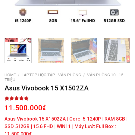
HOME
/
LAPTOP HỌC TẬP - VĂN PHÒNG
/
VĂN PHÒNG 10 - 15
TRIỆU
Asus Vivobook 15 X1502ZA
Rated
1
5.00
11.500.000
₫
out of 5
based on
Asus Vivobook 15 X1502ZA | Core i5-1240P | RAM 8GB |
customer
rating
SSD 512GB | 15.6 FHD | WIN11 | Máy Lướt Full Box :
11.500.000đ