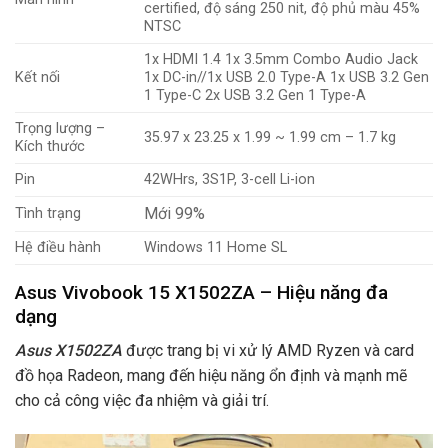
certified, độ sáng 250 nit, độ phủ màu 45%
NTSC
1x HDMI 1.4 1x 3.5mm Combo Audio Jack
Kết nối
1x DC-in//1x USB 2.0 Type-A 1x USB 3.2 Gen
1 Type-C 2x USB 3.2 Gen 1 Type-A
Trọng lượng –
35.97 x 23.25 x 1.99 ~ 1.99 cm – 1.7 kg
Kích thước
Pin
42WHrs, 3S1P, 3-cell Li-ion
Mới 99%
Tình trạng
Hệ điều hành
Windows 11 Home SL
Asus Vivobook 15 X1502ZA – Hiệu năng đa
dạng
Asus X1502ZA
được trang bị vi xử lý AMD Ryzen và card
đồ họa Radeon, mang đến hiệu năng ổn định và mạnh mẽ
cho cả công việc đa nhiệm và giải trí.