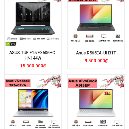
Add to
Add to
Wishlist
Wishlist
ASUS TUF F15 FX506HC-
Asus R565EA-UH31T
HN144W
9.500.000
₫
15.300.000
₫
Add to
Add to
Wishlist
Wishlist