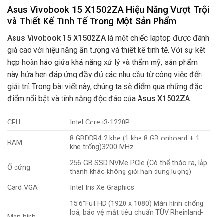
Asus Vivobook 15 X1502ZA Hiệu Năng Vượt Trội
và Thiết Kế Tinh Tế Trong Một Sản Phẩm
Asus Vivobook 15 X1502ZA
là một chiếc laptop được đánh
giá cao với hiệu năng ấn tượng và thiết kế tinh tế. Với sự kết
hợp hoàn hảo giữa khả năng xử lý và thẩm mỹ, sản phẩm
này hứa hẹn đáp ứng đầy đủ các nhu cầu từ công việc đến
giải trí. Trong bài viết này, chúng ta sẽ điểm qua những đặc
điểm nổi bật và tính năng độc đáo của
Asus X1502ZA
.
CPU
Intel Core i3-1220P
8 GBDDR4 2 khe (1 khe 8 GB onboard + 1
RAM
khe trống)3200 MHz
256 GB SSD NVMe PCIe (Có thể tháo ra, lắp
Ổ cứng
thanh khác không giới hạn dung lượng)
Card VGA
Intel Iris Xe Graphics
15.6″Full HD (1920 x 1080) Màn hình chống
loá, bảo vệ mắt tiêu chuẩn TÜV Rheinland-
Màn hình