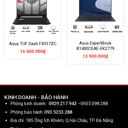
Asus ExpertBook
Asus TUF Dash FX517ZC
B1400CEAE-EK2779
16.000.000
₫
12.900.000
₫
KINH DOANH - BẢO HÀNH
Phòng kinh doanh:
0929.217.943
–
0935.098.288
Phòng bảo hành:
093.5253.288
Địa chỉ: 185 Ông Ích Khiêm, Q.Hải Châu, TP Đà Nẵng