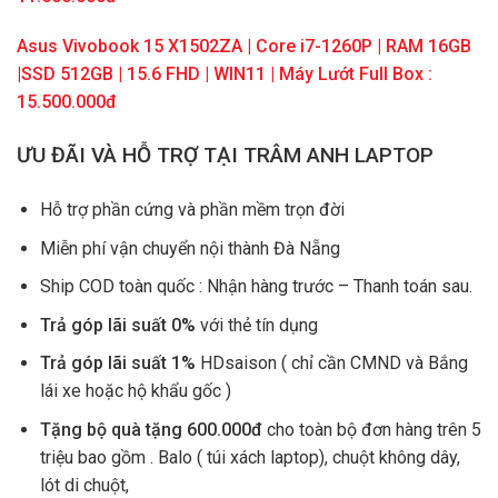
Asus Vivobook 15 X1502ZA | Core i7-1260P | RAM 16GB
|SSD 512GB | 15.6 FHD | WIN11 | Máy Lướt Full Box :
15.500.000đ
ƯU ĐÃI VÀ HỖ TRỢ TẠI TRÂM ANH LAPTOP
Hỗ trợ phần cứng và phần mềm trọn đời
Miễn phí vận chuyển nội thành Đà Nẵng
Ship COD toàn quốc : Nhận hàng trước – Thanh toán sau.
Trả góp lãi suất 0%
với thẻ tín dụng
Trả góp lãi suất 1%
HDsaison ( chỉ cần CMND và Bắng
lái xe hoặc hộ khẩu gốc )
Tặng bộ quà tặng 600.000đ
cho toàn bộ đơn hàng trên 5
triệu bao gồm . Balo ( túi xách laptop), chuột không dây,
lót di chuột,