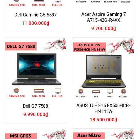
Acer Aspire Gaming 7
Dell Gaming G5 5587
A715-42G-R4XX
11.000.000
₫
9.700.000
₫
Add to
Add to
Wishlist
Wishlist
ASUS TUF F15 FX506HCB-
Dell G7 7588
HN141W
9.990.000
₫
18.500.000
₫