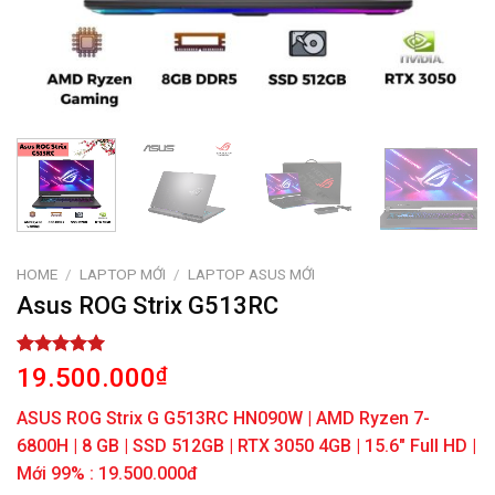
HOME
/
LAPTOP MỚI
/
LAPTOP ASUS MỚI
Asus ROG Strix G513RC
Rated
1
5.00
19.500.000
₫
out of 5
based on
ASUS ROG Strix G G513RC HN090W | AMD Ryzen 7-
customer
rating
6800H | 8 GB | SSD 512GB | RTX 3050 4GB | 15.6″ Full HD |
Mới 99% : 19.500.000đ