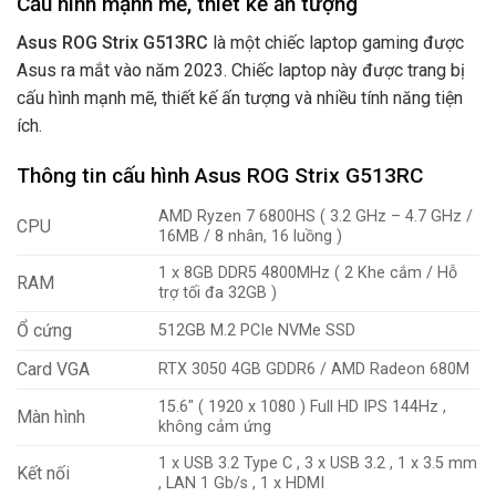
Cấu hình mạnh mẽ, thiết kế ấn tượng
Asus ROG Strix G513RC
là một chiếc laptop gaming được
Asus ra mắt vào năm 2023. Chiếc laptop này được trang bị
cấu hình mạnh mẽ, thiết kế ấn tượng và nhiều tính năng tiện
ích.
Thông tin cấu hình Asus ROG Strix G513RC
AMD Ryzen 7 6800HS ( 3.2 GHz – 4.7 GHz /
CPU
16MB / 8 nhân, 16 luồng )
1 x 8GB DDR5 4800MHz ( 2 Khe cắm / Hỗ
RAM
trợ tối đa 32GB )
Ổ cứng
512GB M.2 PCIe NVMe SSD
Card VGA
RTX 3050 4GB GDDR6 / AMD Radeon 680M
15.6″ ( 1920 x 1080 ) Full HD IPS 144Hz ,
Màn hình
không cảm ứng
1 x USB 3.2 Type C , 3 x USB 3.2 , 1 x 3.5 mm
Kết nối
, LAN 1 Gb/s , 1 x HDMI