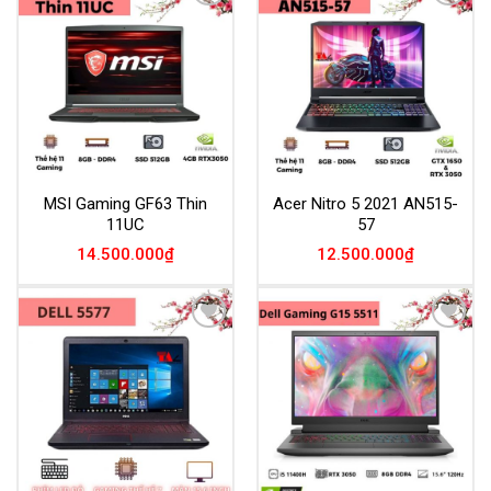
Add to
Add to
Wishlist
Wishlist
MSI Gaming GF63 Thin
Acer Nitro 5 2021 AN515-
11UC
57
14.500.000
₫
12.500.000
₫
Add to
Add to
Wishlist
Wishlist