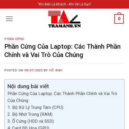
Skip
"Khi Đến Là Khách - Khi Về Là Bạn"
to
content
0
PHẦN CỨNG
Phần Cứng Của Laptop: Các Thành Phần
Chính và Vai Trò Của Chúng
POSTED ON
09/07/2025
BY
HỒ ANH
Nội dung bài viết
Phần Cứng Của Laptop: Các Thành Phần Chính và Vai Trò
Của Chúng
1. Bộ Xử Lý Trung Tâm (CPU)
2. Bộ Nhớ Trong (RAM)
3. Ổ Cứng (HDD và SSD)
4. Card Đồ Họa (GPU)