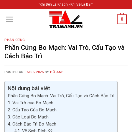
Skip
"Khi Đến Là Khách - Khi Về Là Bạn"
to
content
0
PHẦN CỨNG
Phần Cứng Bo Mạch: Vai Trò, Cấu Tạo và
Cách Bảo Trì
POSTED ON
15/06/2025
BY
HỒ ANH
Nội dung bài viết
Phần Cứng Bo Mạch: Vai Trò, Cấu Tạo và Cách Bảo Trì
1. Vai Trò của Bo Mạch
2. Cấu Tạo Của Bo Mạch
3. Các Loại Bo Mạch
4. Cách Bảo Trì Bo Mạch
4.1. Vệ Sinh Định Kỳ