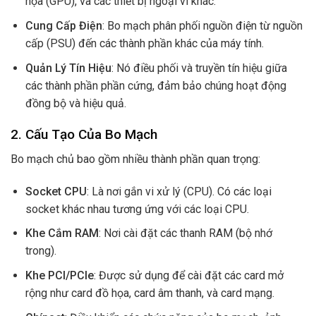
họa (GPU), và các thiết bị ngoại vi khác.
Cung Cấp Điện
: Bo mạch phân phối nguồn điện từ nguồn
cấp (PSU) đến các thành phần khác của máy tính.
Quản Lý Tín Hiệu
: Nó điều phối và truyền tín hiệu giữa
các thành phần phần cứng, đảm bảo chúng hoạt động
đồng bộ và hiệu quả.
2. Cấu Tạo Của Bo Mạch
Bo mạch chủ bao gồm nhiều thành phần quan trọng:
Socket CPU
: Là nơi gắn vi xử lý (CPU). Có các loại
socket khác nhau tương ứng với các loại CPU.
Khe Cắm RAM
: Nơi cài đặt các thanh RAM (bộ nhớ
trong).
Khe PCI/PCIe
: Được sử dụng để cài đặt các card mở
rộng như card đồ họa, card âm thanh, và card mạng.