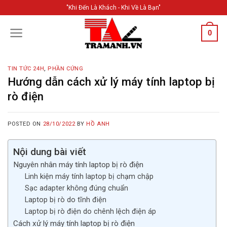
Skip
"Khi Đến Là Khách - Khi Về Là Bạn"
to
content
0
TIN TỨC 24H
,
PHẦN CỨNG
Hướng dẫn cách xử lý máy tính laptop bị
rò điện
POSTED ON
28/10/2022
BY
HỒ ANH
Nội dung bài viết
Nguyên nhân máy tính laptop bị rò điện
Linh kiện máy tính laptop bị chạm chập
Sạc adapter không đúng chuẩn
Laptop bị rò do tĩnh điện
Laptop bị rò điện do chênh lệch điện áp
Cách xử lý máy tính laptop bị rò điện