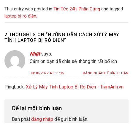
This entry was posted in
Tin Tức 24h
,
Phần Cứng
and tagged
laptop bị rò điện
.
2 THOUGHTS ON “
HƯỚNG DẪN CÁCH XỬ LÝ MÁY
TÍNH LAPTOP BỊ RÒ ĐIỆN
”
Nhật
says:
Cảm ơn bạn đã chia sẽ, thông tin rất bổ ích
30/10/2022 AT 11:15
ĐĂNG NHẬP ĐỂ BÌNH LUẬN
Pingback:
Xử Lý Máy Tính Laptop Bị Rò Điện - TramAnh.vn
Để lại một bình luận
Bạn phải
đăng nhập
để gửi bình luận.