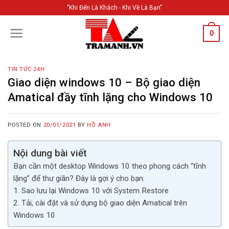
Skip
"Khi Đến Là Khách - Khi Về Là Bạn"
to
content
0
TIN TỨC 24H
Giao diện windows 10 – Bộ giao diện
Amatical đầy tĩnh lặng cho Windows 10
POSTED ON
20/01/2021
BY
HỒ ANH
Nội dung bài viết
Bạn cần một desktop Windows 10 theo phong cách “tĩnh
lặng” để thư giãn? Đây là gợi ý cho bạn.
1. Sao lưu lại Windows 10 với System Restore
2. Tải, cài đặt và sử dụng bộ giao diện Amatical trên
Windows 10