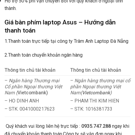
Hỗ trợ 50% phí vận chuyển đối với quý khách ở ngoại tỉnh
thành.
Giá bàn phím laptop Asus – Hướng dẫn
thanh toán
1.Thanh toán trực tiếp tại công ty Trâm Anh Laptop Đà Nẵng
2.Thanh toán chuyển khoản ngân hàng
Thông tin chủ tài khoản
Thông tin chủ tài khoản
–
Ngân hàng Thương mại
–
Ngân hàng thương mại cổ
Cổ phần Ngoại thương Việt
phần Ngoại thương Việt
Nam (
Vietcombank)
Nam(
Vietcombank
)
– HO DINH ANH
– PHAM THI KIM HIEN
– STK: 0041000217623
– STK: 1016381733
Quý khách vui lòng liên hệ trực tiếp :
0935.747.288
ngay khi
đã chuyển khoản thanh toán.Công ty sẽ vận đơn ngay khi