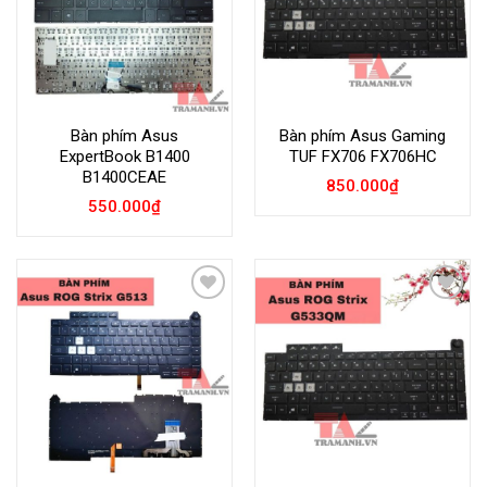
Bàn phím Asus
Bàn phím Asus Gaming
ExpertBook B1400
TUF FX706 FX706HC
B1400CEAE
850.000
₫
550.000
₫
Add to
Add to
Wishlist
Wishlist