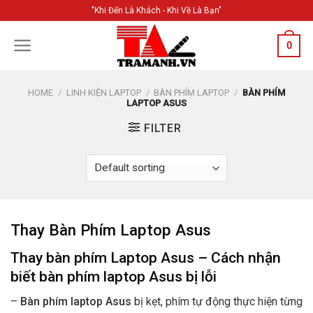
Skip
"Khi Đến Là Khách - Khi Về Là Bạn"
to
content
0
HOME
/
LINH KIỆN LAPTOP
/
BÀN PHÍM LAPTOP
/
BÀN PHÍM
LAPTOP ASUS
FILTER
Thay Bàn Phím Laptop Asus
Thay bàn phím Laptop Asus – Cách nhận
biết bàn phím laptop Asus bị lỗi
–
Bàn phím laptop Asus
bị kẹt, phím tự động thực hiện từng