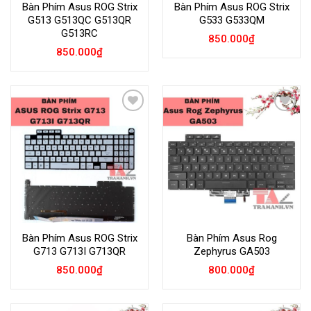
Bàn Phím Asus ROG Strix
Bàn Phím Asus ROG Strix
G513 G513QC G513QR
G533 G533QM
G513RC
850.000
₫
850.000
₫
Add to
Add to
Wishlist
Wishlist
Bàn Phím Asus ROG Strix
Bàn Phím Asus Rog
G713 G713I G713QR
Zephyrus GA503
850.000
₫
800.000
₫