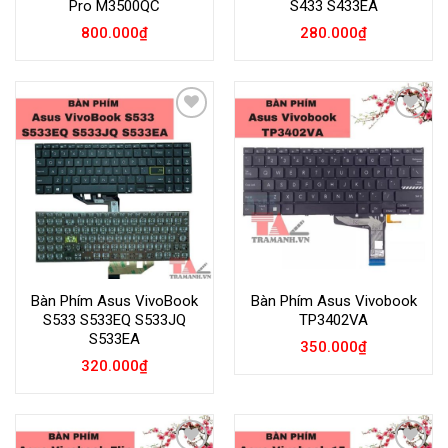
Pro M3500QC
S433 S433EA
800.000
₫
280.000
₫
Add to
Add to
Wishlist
Wishlist
Bàn Phím Asus VivoBook
Bàn Phím Asus Vivobook
S533 S533EQ S533JQ
TP3402VA
S533EA
350.000
₫
320.000
₫