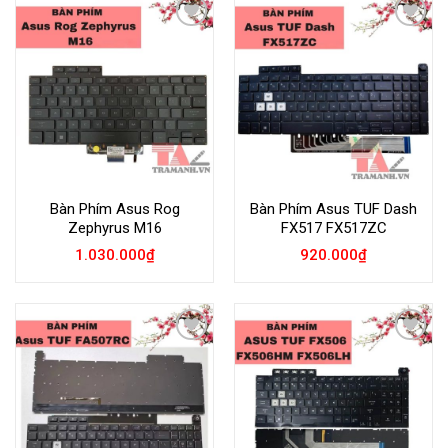
Add to
Add to
Wishlist
Wishlist
Bàn Phím Asus Rog
Bàn Phím Asus TUF Dash
Zephyrus M16
FX517 FX517ZC
1.030.000
₫
920.000
₫
Add to
Add to
Wishlist
Wishlist