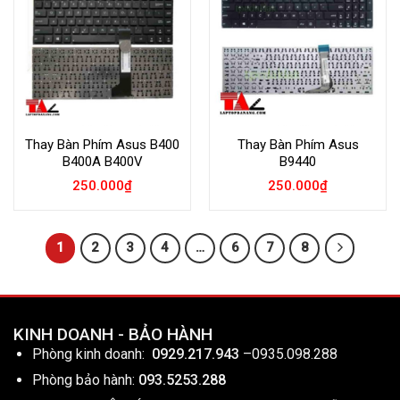
Wishlist
Wishlist
Thay Bàn Phím Asus B400
Thay Bàn Phím Asus
B400A B400V
B9440
250.000
₫
250.000
₫
1
2
3
4
…
6
7
8
KINH DOANH - BẢO HÀNH
Phòng kinh doanh:
0929.217.943
–
0935.098.288
Phòng bảo hành:
093.5253.288