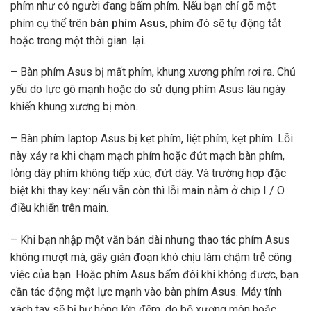
phím như có người đang bấm phím. Nếu bạn chỉ gõ một
phím cụ thể trên
bàn phím Asus
, phím đó sẽ tự động tắt
hoặc trong một thời gian. lại.
– Bàn phím Asus bị mất phím, khung xương phím rơi ra. Chủ
yếu do lực gõ mạnh hoặc do sử dụng phím Asus lâu ngày
khiến khung xương bị mòn.
– Bàn phím laptop Asus bị kẹt phím, liệt phím, kẹt phím. Lỗi
này xảy ra khi chạm mạch phím hoặc đứt mạch bàn phím,
lỏng dây phím không tiếp xúc, đứt dây. Và trường hợp đặc
biệt khi thay key: nếu vẫn còn thì lỗi main nằm ở chip I / O
điều khiển trên main.
– Khi bạn nhập một văn bản dài nhưng thao tác phím Asus
không mượt mà, gây gián đoạn khó chịu làm chậm trễ công
việc của bạn. Hoặc phím Asus bấm đôi khi không được, bạn
cần tác động một lực mạnh vào bàn phím Asus. Máy tính
xách tay sẽ bị hư hỏng lớp đệm, do bộ xương mòn hoặc