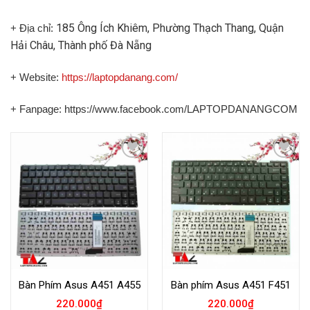
185 Ông Ích Khiêm, Phường Thạch Thang, Quận
+ Địa chỉ:
Hải Châu, Thành phố Đà Nẵng
+ Website:
https://laptopdanang.com/
+ Fanpage: https://www.facebook.com/LAPTOPDANANGCOM
Add to
Add to
Wishlist
Wishlist
Bàn Phím Asus A451 A455
Bàn phím Asus A451 F451
220.000
₫
220.000
₫