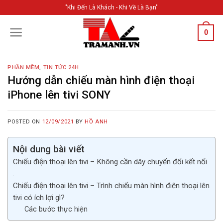
Skip
"Khi Đến Là Khách - Khi Về Là Bạn"
to
content
0
PHẦN MỀM
,
TIN TỨC 24H
Hướng dẫn chiếu màn hình điện thoại
iPhone lên tivi SONY
POSTED ON
12/09/2021
BY
HỒ ANH
Nội dung bài viết
Chiếu điện thoại lên tivi – Không cần dây chuyển đổi kết nối
.
Chiếu điện thoại lên tivi – Trình chiếu màn hình điện thoại lên
tivi có ích lợi gì?
Các bước thực hiện