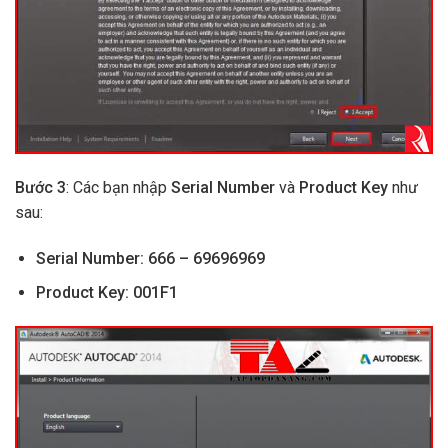
Bước 3
: Các bạn nhập
Serial Number
và
Product Key
như
sau:
Serial Number: 666 – 69696969
Product Key: 001F1