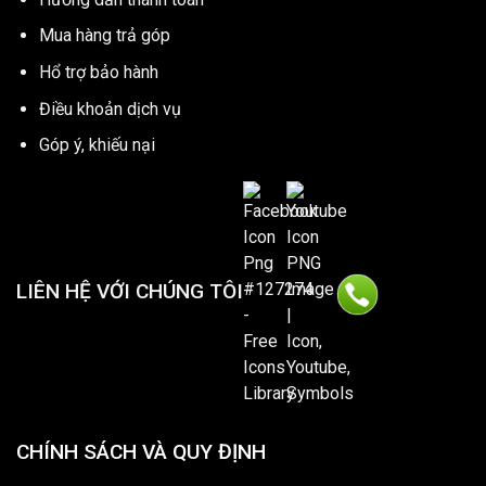
Mua hàng trả góp
Hổ trợ bảo hành
Điều khoản dịch vụ
Góp ý, khiếu nại
LIÊN HỆ VỚI CHÚNG TÔI
CHÍNH SÁCH VÀ QUY ĐỊNH