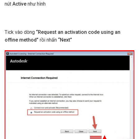
nút
Active
như hình
Tick vào dòng
“Request an activation code using an
offine method”
rồi nhấn
“Next”