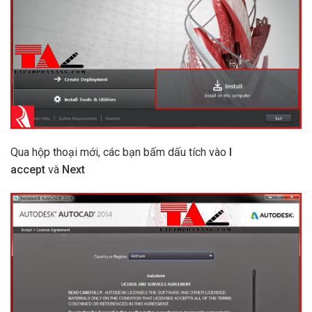
Qua hộp thoại mới, các bạn bấm dấu tích vào
I
accept
và
Next