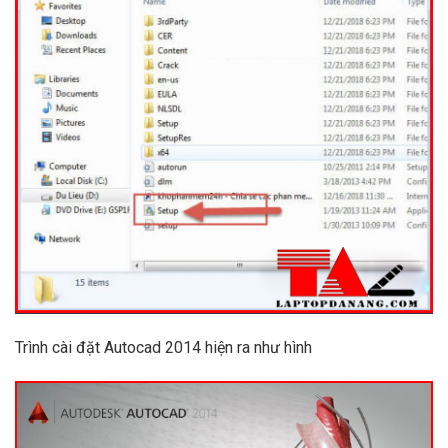
Trình cài đặt Autocad 2014 hiện ra như hình