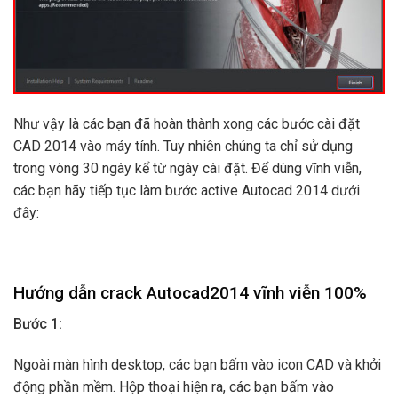
Như vậy là các bạn đã hoàn thành xong các bước cài đặt
CAD 2014 vào máy tính. Tuy nhiên chúng ta chỉ sử dụng
trong vòng 30 ngày kể từ ngày cài đặt. Để dùng vĩnh viễn,
các bạn hãy tiếp tục làm bước active Autocad 2014 dưới
đây:
Hướng dẫn crack Autocad2014 vĩnh viễn 100%
Bước 1:
Ngoài màn hình desktop, các bạn bấm vào icon CAD và khởi
động phần mềm. Hộp thoại hiện ra, các bạn bấm vào