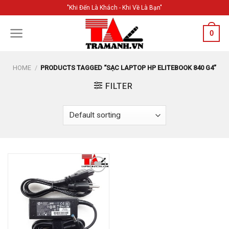
Skip
"Khi Đến Là Khách - Khi Về Là Bạn"
to
content
0
HOME
/
PRODUCTS TAGGED “SẠC LAPTOP HP ELITEBOOK 840 G4”
FILTER
Add to
Wishlist