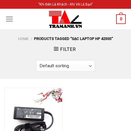
Skip
"Khi Đến Là Khách - Khi Về Là Bạn"
to
content
0
HOME
/
PRODUCTS TAGGED “SẠC LAPTOP HP 4230S”
FILTER
Add to
Wishlist