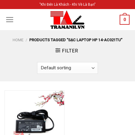
Skip
"Khi Đến Là Khách - Khi Về Là Bạn"
to
content
0
HOME
/
PRODUCTS TAGGED “SẠC LAPTOP HP 14-AC021TU”
FILTER
Add to
Wishlist