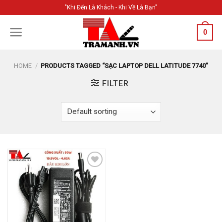
Skip
"Khi Đến Là Khách - Khi Về Là Bạn"
to
content
0
HOME
/
PRODUCTS TAGGED “SẠC LAPTOP DELL LATITUDE 7740”
FILTER
Add to
Wishlist