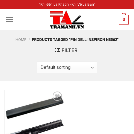
Skip
"Khi Đến Là Khách - Khi Về Là Bạn"
to
content
0
HOME
/
PRODUCTS TAGGED “PIN DELL INSPIRON N3562”
FILTER
Add to
Wishlist