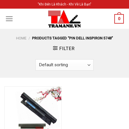
Skip
"Khi Đến Là Khách - Khi Về Là Bạn"
to
content
0
HOME
/
PRODUCTS TAGGED “PIN DELL INSPIRON 5748”
FILTER
Add to
Wishlist