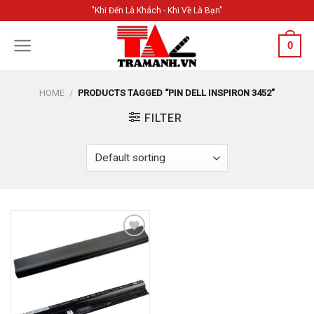
Skip
"Khi Đến Là Khách - Khi Về Là Bạn"
to
content
0
HOME
/
PRODUCTS TAGGED “PIN DELL INSPIRON 3452”
FILTER
Add to
Wishlist