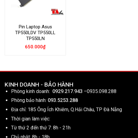
Pin Laptop Asus
TP550LDV TP550LL
TP550LN
650.000
₫
KINH DOANH - BẢO HÀNH
Phòng kinh doanh:
0929.217.943
–
0935.098.288
Phòng bảo hành:
093.5253.288
Địa chỉ: 185 Ông Ích Khiêm, Q.Hải Châu, TP Đà Nẵng
Thời gian làm việc:
Từ thứ 2 đến thứ 7: 8h - 21h
Chủ nhật: 8h - 18h