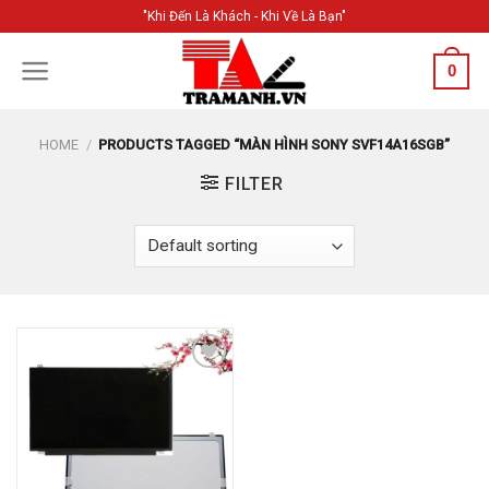
Skip
"Khi Đến Là Khách - Khi Về Là Bạn"
to
content
0
HOME
/
PRODUCTS TAGGED “MÀN HÌNH SONY SVF14A16SGB”
FILTER
Add to
Wishlist