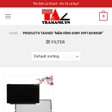
Skip
"Khi Đến Là Khách - Khi Về Là Bạn"
to
content
0
HOME
/
PRODUCTS TAGGED “MÀN HÌNH SONY SVF1421BSGB”
FILTER
Add to
Wishlist