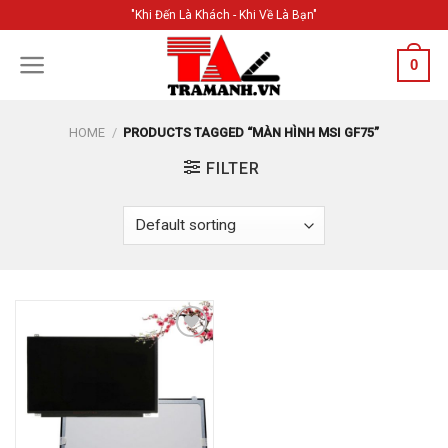
Skip
"Khi Đến Là Khách - Khi Về Là Bạn"
to
content
0
HOME
/
PRODUCTS TAGGED “MÀN HÌNH MSI GF75”
FILTER
Add to
Wishlist