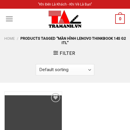
Skip
"Khi Đến Là Khách - Khi Về Là Bạn"
to
content
0
HOME
/
PRODUCTS TAGGED “MÀN HÌNH LENOVO THINKBOOK 14S G2
ITL”
FILTER
Add to
Wishlist