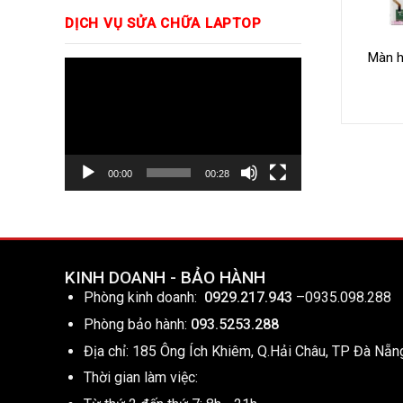
DỊCH VỤ SỬA CHỮA LAPTOP
Màn h
Trình
chơi
Video
00:00
00:28
KINH DOANH - BẢO HÀNH
Phòng kinh doanh:
0929.217.943
–
0935.098.288
Phòng bảo hành:
093.5253.288
Địa chỉ: 185 Ông Ích Khiêm, Q.Hải Châu, TP Đà Nẵn
Thời gian làm việc: