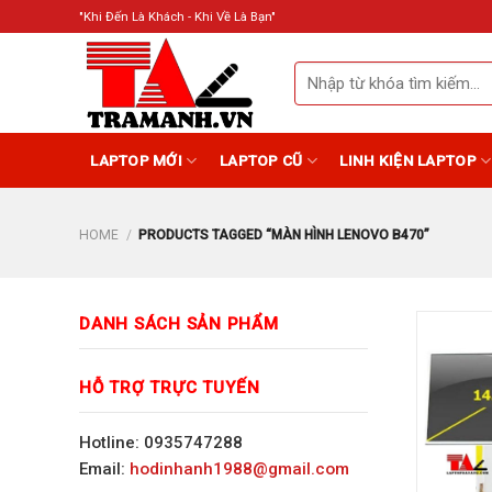
Skip
"Khi Đến Là Khách - Khi Về Là Bạn"
to
content
Search
for:
LAPTOP MỚI
LAPTOP CŨ
LINH KIỆN LAPTOP
HOME
/
PRODUCTS TAGGED “MÀN HÌNH LENOVO B470”
DANH SÁCH SẢN PHẨM
HỖ TRỢ TRỰC TUYẾN
Hotline: 0935747288
Email:
hodinhanh1988@gmail.com