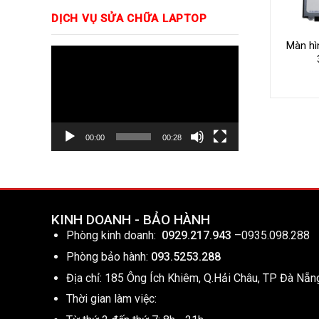
DỊCH VỤ SỬA CHỮA LAPTOP
Màn hìn
Trình
chơi
Video
00:00
00:28
KINH DOANH - BẢO HÀNH
Phòng kinh doanh:
0929.217.943
–
0935.098.288
Phòng bảo hành:
093.5253.288
Địa chỉ: 185 Ông Ích Khiêm, Q.Hải Châu, TP Đà Nẵn
Thời gian làm việc: