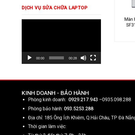
DỊCH VỤ SỬA CHỮA LAPTOP
Màn 
Trình
SF3
chơi
Video
00:00
00:28
KINH DOANH - BẢO HÀNH
Phòng kinh doanh:
0929.217.943
–
0935.098.288
Phòng bảo hành:
093.5253.288
Địa chỉ: 185 Ông Ích Khiêm, Q.Hải Châu, TP Đà Nẵn
Thời gian làm việc: