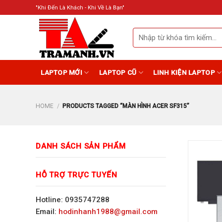
Skip
"Khi Đến Là Khách - Khi Về Là Bạn"
to
content
Search
for:
LAPTOP MỚI
LAPTOP CŨ
LINH KIỆN LAPTOP
HOME
/
PRODUCTS TAGGED “MÀN HÌNH ACER SF315”
DANH SÁCH SẢN PHẨM
HỖ TRỢ TRỰC TUYẾN
Hotline: 0935747288
Email:
hodinhanh1988@gmail.com