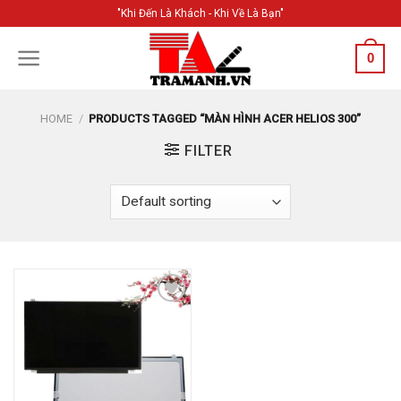
Skip
"Khi Đến Là Khách - Khi Về Là Bạn"
to
content
0
HOME
/
PRODUCTS TAGGED “MÀN HÌNH ACER HELIOS 300”
FILTER
Add to
Wishlist